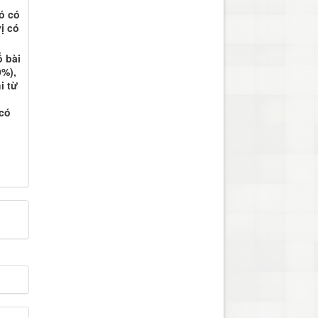
đó có
ị có
ố bài
9%),
i từ
 có