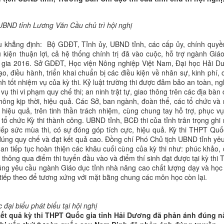
UBND tỉnh Lương Văn Cầu chủ trì hội nghị
ầu khẳng định: Bộ GDĐT, Tỉnh ủy, UBND tỉnh, các cấp ủy, chính quyề
 kiện thuận lợi, cả hệ thống chính trị đã vào cuộc, hỗ trợ ngành Giá
ốc gia 2016. Sở GDĐT, Học viện Nông nghiệp Việt Nam, Đại học Hải D
, điều hành, triển khai chuẩn bị các điều kiện về nhân sự, kinh phí, 
h tốt nhiệm vụ của kỳ thi. Kỷ luật trường thi được đảm bảo an toàn, n
vụ thi vi phạm quy chế thi; an ninh trật tự, giao thông trên các địa bàn
hông kịp thời, hiệu quả. Các Sở, ban ngành, đoàn thể, các tổ chức và
 hiệu quả, trên tinh thần trách nhiệm, cùng chung tay hỗ trợ, phục vụ
n tổ chức Kỳ thi thành công. UBND tỉnh, BCĐ thi của tỉnh trân trọng ghi
iếp sức mùa thi, có sự đóng góp tích cực, hiệu quả. Kỳ thi THPT Quố
 đúng quy chế và đạt kết quả cao. Đồng chí Phó Chủ tịch UBND tỉnh yê
an tiếp tục hoàn thiện các khâu cuối cùng của kỳ thi như: phúc khảo,
thông qua điểm thi tuyển đầu vào và điểm thí sinh đạt được tại kỳ thi
ũng yêu cầu ngành Giáo dục tỉnh nhà nâng cao chất lượng dạy và họ
tiếp theo để tương xứng với mặt bằng chung các môn học còn lại.
 đại biểu phát biểu tại hội nghị
kết quả kỳ thi THPT Quốc gia tỉnh Hải Dương đã phản ánh đúng 