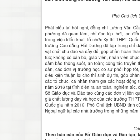
Phó Chủ tịch 
Phát biểu tại hội nghị, đồng chí Lương Văn C
phương đã quan tâm, chỉ đạo kịp thời, tạo điều
trong việc triển khai, tổ chức Kỳ thi THPT Qu
trường Cao đẳng Hải Dương đã tập trung chỉ đạo
vật chất chu đáo và đầy đủ, góp phần hoàn thàn
túc; không có cán bộ, giáo viên, nhân viên phục 
đảm bảo thông suốt, an toàn; công tác truyền t
dân, các đơn vị trường học có sự phối hợp tốt,
điều kiện thuận lợi cho thí sinh dự thi, góp phầ
các tổ chức, cá nhân tham gia các hoạt động t
năm 2016 tại tỉnh diễn ra an toàn, nghiêm túc,
Sở Giáo dục và Đào tạo cùng các đơn vị liên qu
giá chất lượng dạy và học của các trường THPT 
Quốc gia năm 2016. Phó Chủ tịch UBND tỉnh c
Ngoại ngữ tại các nhà trường trong những năm 
Các
Theo báo cáo của Sở Giáo dục và Đào tạo, 