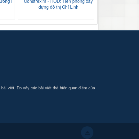
ương II
Constrexim - HOD: Tiên phong xây
BIDV Bắc Hải Dư
dựng đô thị Chí Linh
tăng
i bài viết. Do vậy các bài viết thể hiện quan điểm của