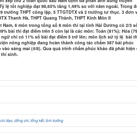
thi xếp thứ 2 toàn quốc sau Nam Định đã phản ánh đúng truyền
 Tỷ lệ tốt nghiệp đạt 98,65% tăng 1,49% so với năm ngoái. Trong 
 9 trường THPT công lập, 5 TTGTDTX và 2 trường tư thục. 3 đơn v
TTGDTX Thanh Hà, THPT Quang Thành, THPT Kinh Môn II
 Nam, 6 môn trong tổng số 8 môn thi tại tỉnh Hải Dương có 2/3 s
89% bài thi đạt điểm trên 5 còn lại là các môn: Toán (81%); Hóa (7
ngữ chỉ có 11% số bài đạt điểm 5 trở lên; môn lịch sử tỷ lệ bài th
c viện nông nghiệp đang hoàn thành công tác chấm 387 bài phúc
 vào sáng mai (4/8). Qua quá trình chấm phúc khảo đã phát hiện
hí sinh.
,
chỉ đạo
,
đồng chí
,
tổng kết
,
tỉnh trưởng