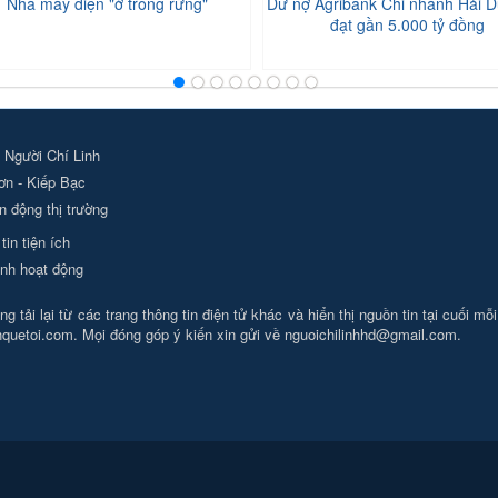
Nhà máy điện "ở trong rừng"
Dư nợ Agribank Chi nhánh Hải D
đạt gần 5.000 tỷ đồng
 Người Chí Linh
ơn - Kiếp Bạc
 động thị trường
tin tiện ích
nh hoạt động
g tải lại từ các trang thông tin điện tử khác và hiển thị nguồn tin tại cuối mỗ
nhquetoi.com. Mọi đóng góp ý kiến xin gửi về
nguoichilinhhd@gmail.com
.