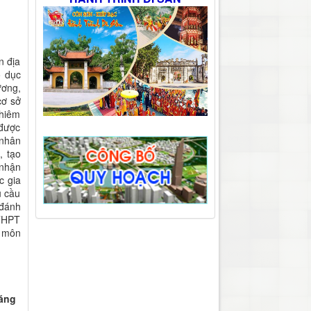
n địa
o dục
ương,
cơ sở
ghiêm
 được
 nhân
, tạo
 nhận
c gia
u cầu
 đánh
 THPT
c môn
năng