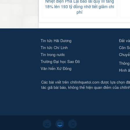
Nhiệt điện Phả Lại báo lãi quý III tăng
18% lên 193 tỷ đồng nhờ tiết giảm chi
phí
Tin tức Hải Dương
Đất và
Tin tức Chí Linh
Côn S
Tin trong nước
Chuyển
Trường Đại học Sao Đỏ
Thông 
Văn hiến Xứ Đông
Hình ả
Các bài viết trên chilinhquetoi.com được lựa chọn đăn
tác giả bài báo, không thể hiện quan điểm của chili