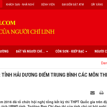
KHÁCH SẠN - NHÀ NGHỈ
BỆNH VIỆN
ĐỊA ĐIỂM ĐẶT ATM
CÂY XĂNG
PHƯỜNG
ĐẤT VÀ NGƯỜI CHÍ...
CÔN SƠN - KIẾP BẠC
NGƯỜI C
Danh mục các 
: TỈNH HẢI DƯƠNG ĐIỂM TRUNG BÌNH CÁC MÔN THI
m 2016 đã tổ chức hội nghị tổng kết kỳ thi THPT Quốc gia trên đị
ịch UBND tỉnh, Trưởng Ban Chỉ đạo thi của tỉnh chủ trì hội nghị