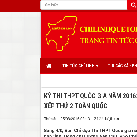
TIN TỨC CHÍ LINH
TIN CÁC XÃ - 
KỲ THI THPT QUỐC GIA NĂM 2016
XẾP THỨ 2 TOÀN QUỐC
- 2172 lượt xem
Thứ sáu - 05/08/2016 03:13
Sáng 4/8, Ban Chỉ đạo Thi THPT Quốc gia nă
bàn tỉnh. Đồng chí Lương Văn Cầu, Phó Chủ t