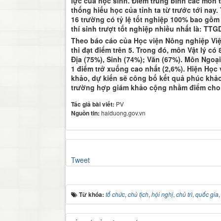
lực của học sinh. Điểm trung bình các môn 
thống hiếu học của tỉnh ta từ trước tới nay.
16 trường có tỷ lệ tốt nghiệp 100% bao gồm
thí sinh trượt tốt nghiệp nhiều nhất là: 
Theo báo cáo của Học viện Nông nghiệp Việt
thi đạt điểm trên 5. Trong đó, môn Vật lý có 
Địa (75%), Sinh (74%); Văn (67%). Môn Ngoại 
1 điểm trở xuống cao nhất (2,6%). Hiện Họ
khảo, dự kiến sẽ công bố kết quả phúc khảo
trường hợp giám khảo cộng nhầm điểm cho t
Tác giả bài viết:
PV
Nguồn tin:
haiduong.gov.vn
Tweet
Từ khóa:
tổ chức
,
chủ tịch
,
hội nghị
,
chủ trì
,
quốc gia