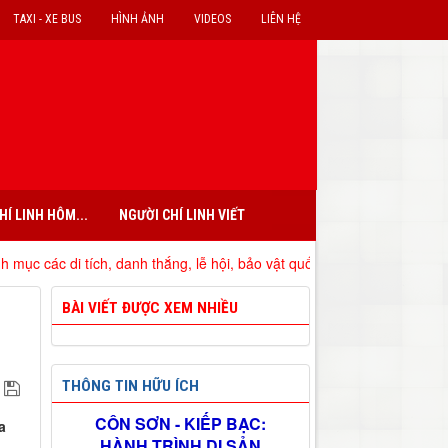
TAXI - XE BUS
HÌNH ẢNH
VIDEOS
LIÊN HỆ
HÍ LINH HÔM...
NGƯỜI CHÍ LINH VIẾT
di tích, danh thắng, lễ hội, bảo vật quốc gia đã xếp hạng trên địa bà
BÀI VIẾT ĐƯỢC XEM NHIỀU
THÔNG TIN HỮU ÍCH
CÔN SƠN - KIẾP BẠC:
a
HÀNH TRÌNH DI SẢN
.