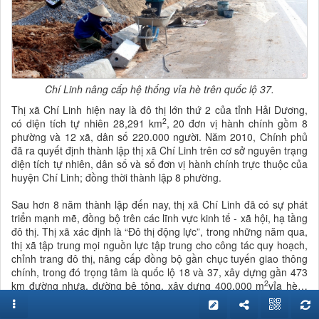
Chí Linh nâng cấp hệ thống vỉa hè trên quốc lộ 37.
Thị xã Chí Linh hiện nay là đô thị lớn thứ 2 của tỉnh Hải Dương,
2
có diện tích tự nhiên 28,291 km
, 20 đơn vị hành chính gồm 8
phường và 12 xã, dân số 220.000 người. Năm 2010, Chính phủ
đã ra quyết định thành lập thị xã Chí Linh trên cơ sở nguyên trạng
diện tích tự nhiên, dân số và số đơn vị hành chính trực thuộc của
huyện Chí Linh; đồng thời thành lập 8 phường.
Sau hơn 8 năm thành lập đến nay, thị xã Chí Linh đã có sự phát
triển mạnh mẽ, đồng bộ trên các lĩnh vực kinh tế - xã hội, hạ tầng
đô thị. Thị xã xác định là “Đô thị động lực”, trong những năm qua,
thị xã tập trung mọi nguồn lực tập trung cho công tác quy hoạch,
chỉnh trang đô thị, nâng cấp đồng bộ gần chục tuyến giao thông
chính, trong đó trọng tâm là quốc lộ 18 và 37, xây dựng gần 473
2
km đường nhựa, đường bê tông, xây dựng 400.000 m
vỉa hè…
với tổng vốn đầu tư hàng nghìn tỷ đồng.
HĐND tỉnh Hải Dương đã xem xét, công nhận thị xã Chí Linh đạt