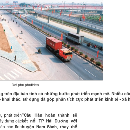
Dot pha phattrien
g trên địa bàn tỉnh có những bước phát triển mạnh mẽ. Nhiều c
khai thác, sử dụng đã góp phần tích cực phát triển kinh tế - xã h
ụ phát triển
"Cầu Hàn hoàn thành sẽ
xây dựng các
kết nối TP Hải Dương với
ên các lĩnh
huyện Nam Sách, thay thế