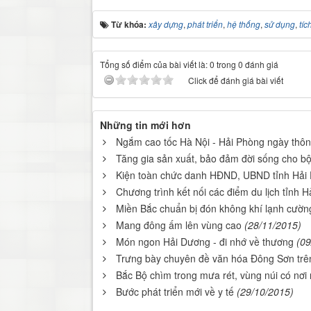
Từ khóa:
xây dựng
,
phát triển
,
hệ thống
,
sử dụng
,
tíc
Tổng số điểm của bài viết là: 0 trong 0 đánh giá
Click để đánh giá bài viết
Những tin mới hơn
Ngắm cao tốc Hà Nội - Hải Phòng ngày thôn
Tăng gia sản xuất, bảo đảm đời sống cho bộ
Kiện toàn chức danh HĐND, UBND tỉnh Hải
Chương trình kết nối các điểm du lịch tỉnh 
Miền Bắc chuẩn bị đón không khí lạnh cườ
Mang đông ấm lên vùng cao
(28/11/2015)
Món ngon Hải Dương - đi nhớ về thương
(09
Trưng bày chuyên đề văn hóa Đông Sơn trê
Bắc Bộ chìm trong mưa rét, vùng núi có nơi
Bước phát triển mới về y tế
(29/10/2015)