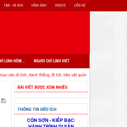
TAXI - XE BUS
HÌNH ẢNH
VIDEOS
LIÊN HỆ
HÍ LINH HÔM...
NGƯỜI CHÍ LINH VIẾT
, danh thắng, lễ hội, bảo vật quốc gia đã xếp hạng trên địa bàn tỉnh H
BÀI VIẾT ĐƯỢC XEM NHIỀU
THÔNG TIN HỮU ÍCH
CÔN SƠN - KIẾP BẠC:
HÀNH TRÌNH DI SẢN