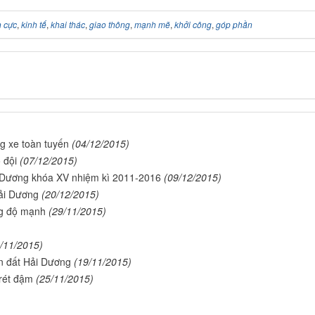
h cực
,
kinh tế
,
khai thác
,
giao thông
,
mạnh mẽ
,
khởi công
,
góp phần
g xe toàn tuyến
(04/12/2015)
 đội
(07/12/2015)
 Dương khóa XV nhiệm kì 2011-2016
(09/12/2015)
Hải Dương
(20/12/2015)
ng độ mạnh
(29/11/2015)
/11/2015)
n đất Hải Dương
(19/11/2015)
 rét đậm
(25/11/2015)