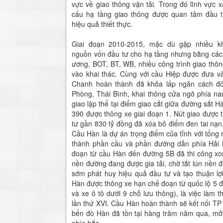
vực về giao thông vận tải. Trong đó lĩnh vực 
cấu hạ tầng giao thông được quan tâm đầu t
hiệu quả thiết thực.
Giai đoạn 2010-2015, mặc dù gặp nhiều k
nguồn vốn đầu tư cho hạ tầng nhưng bằng các
ương, BOT, BT, WB, nhiều công trình giao thôn
vào khai thác. Cùng với cầu Hiệp được đưa 
Chanh hoàn thành đã khỏa lấp ngăn cách đô
Phòng, Thái Bình, khai thông cửa ngõ phía na
giao lập thể tại điểm giao cắt giữa đường sắt H
390 được thông xe giai đoạn 1. Nút giao được t
tư gần 830 tỷ đồng đã xóa bỏ điểm đen tai nạn,
Cầu Hàn là dự án trọng điểm của tỉnh với tổng
thành phần cầu và phần đường dẫn phía Hải
đoạn từ cầu Hàn đến đường 5B đã thi công xo
nền đường đang được gia tải, chờ tắt lún nền 
sớm phát huy hiệu quả đầu tư và tạo thuận lợi
Hàn được thông xe hạn chế đoạn từ quốc lộ 5 
và xe ô tô dưới 9 chỗ lưu thông), là việc làm 
lần thứ XVI. Cầu Hàn hoàn thành sẽ kết nối T
bến đò Hàn đã tồn tại hàng trăm năm qua, mở
phía bắc.