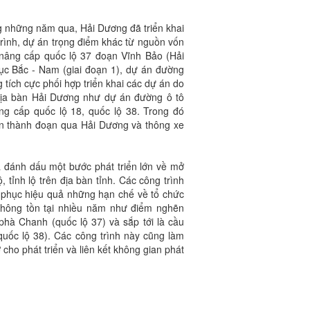
g những năm qua, Hải Dương đã triển khai
trình, dự án trọng điểm khác từ nguồn vốn
nâng cấp quốc lộ 37 đoạn Vĩnh Bảo (Hải
ục Bắc - Nam (giai đoạn 1), dự án đường
 tích cực phối hợp triển khai các dự án do
 địa bàn Hải Dương như dự án đường ô tô
ng cấp quốc lộ 18, quốc lộ 38. Trong đó
àn thành đoạn qua Hải Dương và thông xe
 đánh dấu một bước phát triển lớn về mở
 tỉnh lộ trên địa bàn tỉnh. Các công trình
 phục hiệu quả những hạn chế về tổ chức
 thông tồn tại nhiều năm như điểm nghẽn
phà Chanh (quốc lộ 37) và sắp tới là cầu
quốc lộ 38). Các công trình này cũng làm
 cho phát triển và liên kết không gian phát