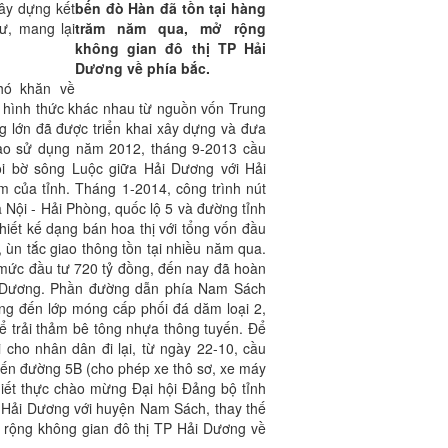
xây dựng kết
bến đò Hàn đã tồn tại hàng
ư, mang lại
trăm năm qua, mở rộng
không gian đô thị TP Hải
Dương về phía bắc.
hó khăn về
 hình thức khác nhau từ nguồn vốn Trung
g lớn đã được triển khai xây dựng và đưa
vào sử dụng năm 2012, tháng 9-2013 cầu
i bờ sông Luộc giữa Hải Dương với Hải
m của tỉnh. Tháng 1-2014, công trình nút
à Nội - Hải Phòng, quốc lộ 5 và đường tỉnh
hiết kế dạng bán hoa thị với tổng vốn đầu
 ùn tắc giao thông tồn tại nhiều năm qua.
 mức đầu tư 720 tỷ đồng, đến nay đã hoàn
 Dương. Phần đường dẫn phía Nam Sách
ng đến lớp móng cấp phối đá dăm loại 2,
để trải thảm bê tông nhựa thông tuyến. Để
 cho nhân dân đi lại, từ ngày 22-10, cầu
đến đường 5B (cho phép xe thô sơ, xe máy
thiết thực chào mừng Đại hội Đảng bộ tỉnh
P Hải Dương với huyện Nam Sách, thay thế
 rộng không gian đô thị TP Hải Dương về