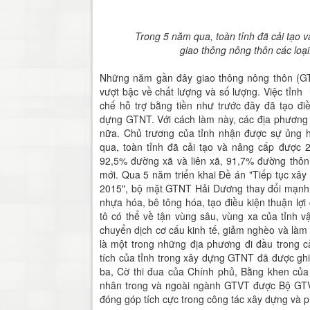
Trong 5 năm qua, toàn tỉnh đã cải tạo
giao thông nông thôn các loạ
Những năm gần đây giao thông nông thôn (GTN
vượt bậc về chất lượng và số lượng. Việc tỉnh h
chế hỗ trợ bằng tiền như trước đây đã tạo đi
dựng GTNT. Với cách làm này, các địa phương
nữa. Chủ trương của tỉnh nhận được sự ủng 
qua, toàn tỉnh đã cải tạo và nâng cấp được
92,5% đường xã và liên xã, 91,7% đường thô
mới. Qua 5 năm triển khai Đề án "Tiếp tục xây
2015", bộ mặt GTNT Hải Dương thay đổi mạnh
nhựa hóa, bê tông hóa, tạo điều kiện thuận lợi 
tô có thể về tận vùng sâu, vùng xa của tỉnh 
chuyển dịch cơ cấu kinh tế, giảm nghèo và làm
là một trong những địa phương đi đầu trong 
tích của tỉnh trong xây dựng GTNT đã được g
ba, Cờ thi đua của Chính phủ, Bằng khen của
nhân trong và ngoài ngành GTVT được Bộ GTVT
đóng góp tích cực trong công tác xây dựng và p