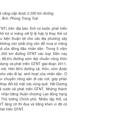
 và nâng cấp được 2.350 km đường
i. Ảnh: Phùng Trọng Tuệ
T) trên địa bàn tỉnh có bước phát triển
ỗ trợ xi măng với tỷ lệ hợp lý thay thế cơ
ều kiện thuận lợi cho các địa phương xây
 không còn phải ứng vốn để mua xi măng
hộ của đông đảo nhân dân. Trong 5 năm
 2.350 km đường GTNT các loại. Đến nay
n, 88,6% đường xóm đạt chuẩn nông thôn
 dựng và phát triển GTNT giai đoạn 2011-
 mẽ. Hơn 90% đường xã, thôn, xóm được
cho việc đi lại, sinh hoạt của nhân dân. Ô
vận chuyển nông sản đi các nơi, góp phần
 thay đổi bộ mặt các vùng quê. Hải Dương
cả nước về phát triển GTNT. Những thành
hi nhận bằng Huân chương Lao động hạng
 Thủ tướng Chính phủ. Nhiều tập thể, cá
 tặng cờ thi đua và bằng khen vì đã có
hát triển GTNT.