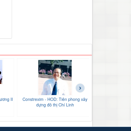
›
ương II
Constrexim - HOD: Tiên phong xây
BIDV Bắc Hải Dư
dựng đô thị Chí Linh
tăng