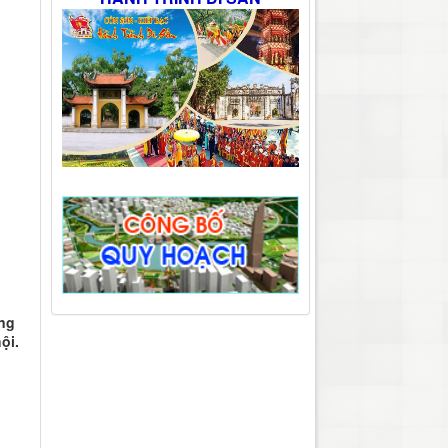
ông
ội.