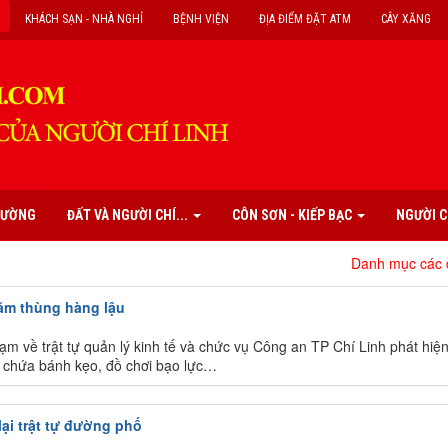
KHÁCH SẠN - NHÀ NGHỈ
BỆNH VIỆN
ĐỊA ĐIỂM ĐẶT ATM
CÂY XĂNG
PHƯỜNG
ĐẤT VÀ NGƯỜI CHÍ...
CÔN SƠN - KIẾP BẠC
NGƯỜI C
Danh mục các di tích, d
răm thùng hàng lậu
hạm về trật tự quản lý kinh tế và chức vụ Công an TP Chí Linh phát hiện
n chứa bánh kẹo, đồ chơi bạo lực…
lại trật tự đường phố