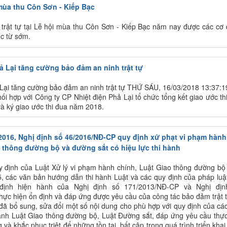
mùa thu Côn Sơn - Kiếp Bạc
trật tự tại Lễ hội mùa thu Côn Sơn - Kiếp Bạc năm nay được các cơ
c từ sớm.
ả Lại tăng cường bảo đảm an ninh trật tự
 Lại tăng cường bảo đảm an ninh trật tự THỨ SÁU, 16/03/2018 13:37:1
hối hợp với Công ty CP Nhiệt điện Phả Lại tổ chức tổng kết giao ước th
và ký giao ước thi đua năm 2018.
2016, Nghị định số 46/2016/NĐ-CP quy định xử phạt vi phạm hành
o thông đường bộ và đường sắt có hiệu lực thi hành
uy định của Luật Xử lý vi phạm hành chính, Luật Giao thông đường b
, các văn bản hướng dẫn thi hành Luật và các quy định của pháp luật
định hiện hành của Nghị định số 171/2013/NĐ-CP và Nghị địn
ực hiện ổn định và đáp ứng được yêu cầu của công tác bảo đảm trật 
 đã bổ sung, sửa đổi một số nội dung cho phù hợp với quy định của cá
ành Luật Giao thông đường bộ, Luật Đường sắt, đáp ứng yêu cầu thực
và khắc phục triệt để những tồn tại, bất cập trong quá trình triển khai