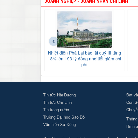
DOANH NGHIỆP - DOANH NHÂN CHÍ LINH
‹
Nhiệt điện Phả Lại báo lãi quý III tăng
18% lên 193 tỷ đồng nhờ tiết giảm chi
phí
Tin tức Hải Dương
Đất và
Tin tức Chí Linh
Côn S
Tin trong nước
Chuyển
Trường Đại học Sao Đỏ
Thông 
Văn hiến Xứ Đông
Hình ả