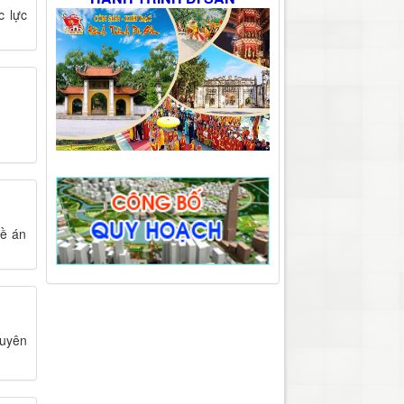
c lực
Đề án
tuyên