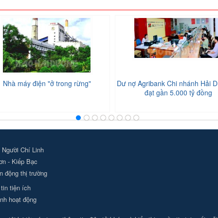
Nhà máy điện "ở trong rừng"
Dư nợ Agribank Chi nhánh Hải D
đạt gần 5.000 tỷ đồng
 Người Chí Linh
ơn - Kiếp Bạc
 động thị trường
tin tiện ích
nh hoạt động