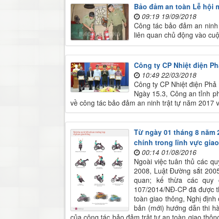
Bảo đảm an toàn Lễ hội 
09:19 19/09/2018
Công tác bảo đảm an ninh 
liên quan chủ động vào cuộ
Công ty CP Nhiệt điện Ph
10:49 22/03/2018
Công ty CP Nhiệt điện Phả
​Ngày 15.3, Công an tỉnh p
về công tác bảo đảm an ninh trật tự năm 2017 
Từ ngày 01 tháng 8 năm 
chính trong lĩnh vực gia
00:14 01/08/2016
Ngoài việc tuân thủ các q
2008, Luật Đường sắt 2005
quan; kế thừa các quy 
107/2014/NĐ-CP đã được th
toàn giao thông, Nghị định
bản (mới) hướng dẫn thi h
của công tác bảo đảm trật tự an toàn giao thông 