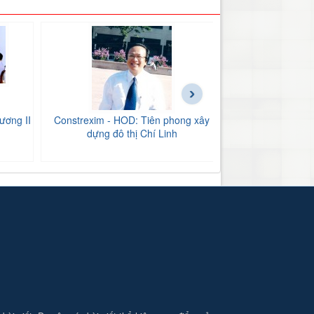
›
ương II
Constrexim - HOD: Tiên phong xây
BIDV Bắc Hải Dư
dựng đô thị Chí Linh
tăng