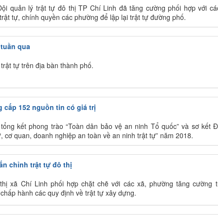
ội quản lý trật tự đô thị TP Chí Linh đã tăng cường phối hợp với cá
trật tự, chính quyền các phường để lập lại trật tự đường phố.
 tuần qua
trật tự trên địa bàn thành phố.
 cấp 152 nguồn tin có giá trị
h tổng kết phong trào “Toàn dân bảo vệ an ninh Tổ quốc” và sơ kết 
, cơ quan, doanh nghiệp an toàn về an ninh trật tự” năm 2018.
n chỉnh trật tự đô thị
ị thị xã Chí Linh phối hợp chặt chẽ với các xã, phường tăng cường 
chấp hành các quy định về trật tự xây dựng.