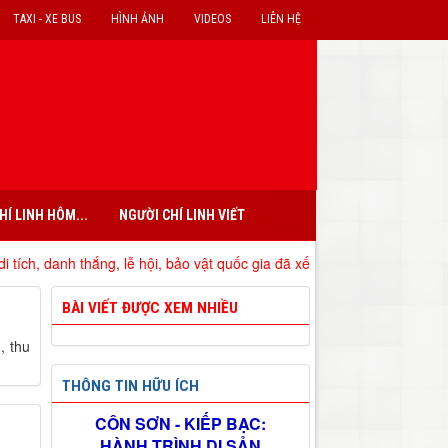
TAXI - XE BUS
HÌNH ẢNH
VIDEOS
LIÊN HỆ
HÍ LINH HÔM...
NGƯỜI CHÍ LINH VIẾT
anh thắng, lễ hội, bảo vật quốc gia đã xếp hạng trên địa bàn tỉnh Hải 
BÀI VIẾT ĐƯỢC XEM NHIỀU
, thu
THÔNG TIN HỮU ÍCH
CÔN SƠN - KIẾP BẠC:
HÀNH TRÌNH DI SẢN