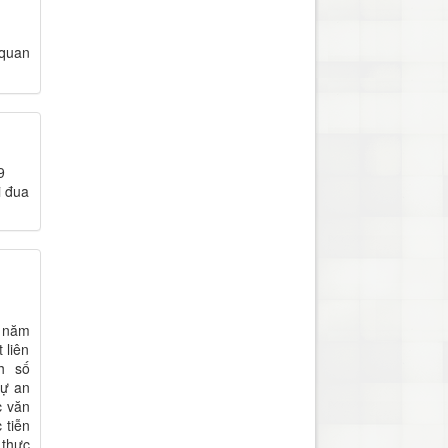
 quan
9
i đua
ộ năm
 liên
h số
tự an
c văn
 tiễn
 thực