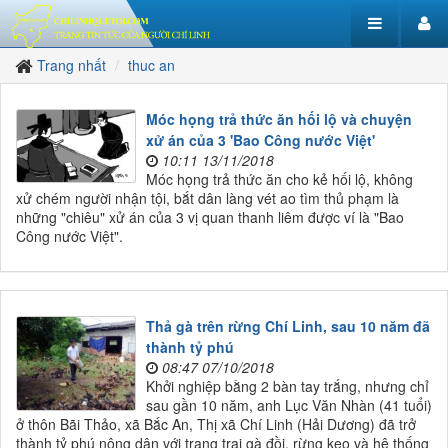
Trang nhất
thuc an
Móc họng trả thức ăn hối lộ và chuyện
xử án của 3 'Bao Công nước Việt'
10:11 13/11/2018
Móc họng trả thức ăn cho kẻ hối lộ, không
xử chém người nhận tội, bắt dân làng vét ao tìm thủ phạm là
những "chiêu" xử án của 3 vị quan thanh liêm được ví là "Bao
Công nước Việt".
Thả gà trên rừng Chí Linh, sau 10 năm đã
thành tỷ phú
08:47 07/10/2018
Khởi nghiệp bằng 2 bàn tay trắng, nhưng chỉ
sau gần 10 năm, anh Lục Văn Nhàn (41 tuổi)
ở thôn Bãi Thảo, xã Bắc An, Thị xã Chí Linh (Hải Dương) đã trở
thành tỷ phú nông dân với trang trại gà đồi, rừng keo và hệ thống