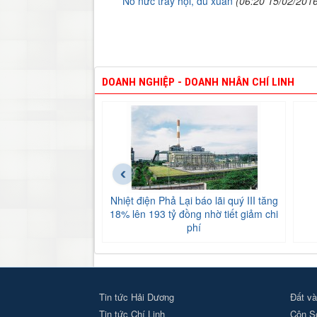
Nô nức trẩy hội, du xuân
(06:20 15/02/201
DOANH NGHIỆP - DOANH NHÂN CHÍ LINH
‹
Nhiệt điện Phả Lại báo lãi quý III tăng
18% lên 193 tỷ đồng nhờ tiết giảm chi
phí
Tin tức Hải Dương
Đất và
Tin tức Chí Linh
Côn S