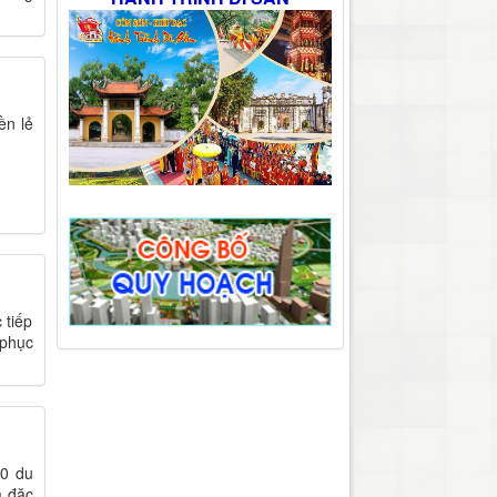
ền lẻ
 tiếp
 phục
00 du
a đặc