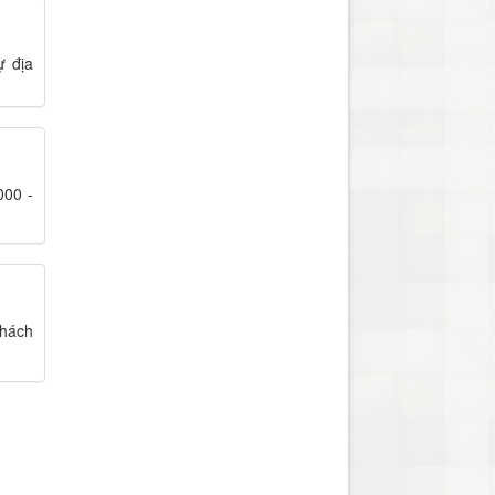
ự địa
000 -
khách