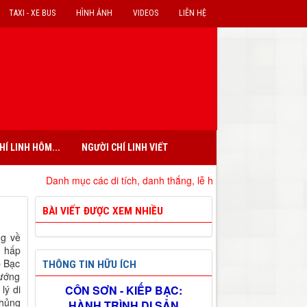
TAXI - XE BUS
HÌNH ẢNH
VIDEOS
LIÊN HỆ
HÍ LINH HÔM...
NGƯỜI CHÍ LINH VIẾT
Danh mục các di tích, danh thắng, lễ hội, bảo vật quốc gia đã xếp hạ
BÀI VIẾT ĐƯỢC XEM NHIỀU
ng về
ô hấp
p Bạc
THÔNG TIN HỮU ÍCH
hướng
lý di
CÔN SƠN - KIẾP BẠC:
chủng
HÀNH TRÌNH DI SẢN