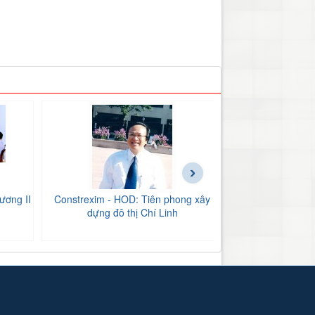
›
ương II
Constrexim - HOD: Tiên phong xây
BIDV Bắc Hải Dư
dựng đô thị Chí Linh
tăng