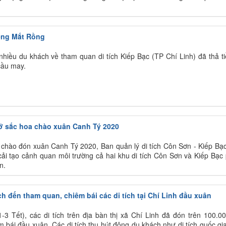
ếng Mắt Rồng
hiều du khách về tham quan di tích Kiếp Bạc (TP Chí Linh) đã thả ti
cầu may.
rỡ sắc hoa chào xuân Canh Tý 2020
 chào đón xuân Canh Tý 2020, Ban quản lý di tích Côn Sơn - Kiếp Bạc
 cải tạo cảnh quan môi trường cả hai khu di tích Côn Sơn và Kiếp Bạc
n.
h đến tham quan, chiêm bái các di tích tại Chí Linh đầu xuân
-3 Tết), các di tích trên địa bàn thị xã Chí Linh đã đón trên 100.0
bái đầu xuân. Các di tích thu hút đông du khách như di tích quốc gi