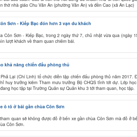
đền thờ nhà giáo Chu Văn An (phường Văn An) và đền Cao (xã An Lạc)
 Côn Sơn - Kiếp Bạc đón hơn 3 vạn du khách
gia Côn Sơn - Kiếp Bạc, trong 2 ngày thứ 7, chủ nhật vừa qua (ngày 1
ìn lượt khách về tham quan chiêm bái.
ao khả năng chiến đấu phòng thủ
Phả Lại (Chí Linh) tổ chức diễn tập chiến đấu phòng thủ năm 2017. Đ
ỉ huy trưởng kiêm Tham mưu trưởng Bộ CHQS tỉnh tới dự. Lớp học
ang học tập tại Trường Quân sự Quân khu 3 tới tham quan, học tập.
xe ô tô ở bãi gần chùa Côn Sơn
h tham quan sẽ không được đỗ ở bến xe gần chùa Côn Sơn mà đỗ ở b
hùa Côn Sơn.