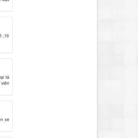
5 ,16
ại tá
 viên
ến xe