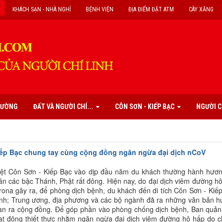
KHÁCH SẠN - NHÀ NGHỈ
BỆNH VIỆN
ĐỊA ĐIỂM ĐẶT ATM
CÂY XĂNG
PHƯỜNG
ĐẤT VÀ NGƯỜI CHÍ...
CÔN SƠN - KIẾP BẠC
NGƯỜI C
iếp Bạc chung tay cùng cộng đồng ngăn ngừa đại dịch nCoV
biệt Côn Sơn - Kiếp Bạc vào dịp đầu năm du khách thường hành hươ
ân các bậc Thánh, Phật rất đông. Hiện nay, do đại dịch viêm đường h
rona gây ra, để phòng dịch bệnh, du khách đến di tích Côn Sơn - Kiế
bệnh; Trung ương, địa phương và các bộ ngành đã ra những văn bản 
lan ra cộng đồng. Để góp phần vào phòng chống dịch bệnh, Ban quản 
hoạt động thiết thực nhằm ngăn ngừa đại dịch viêm đường hô hấp do 