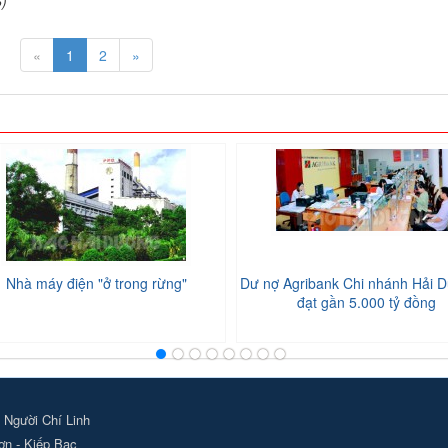
6)
«
1
2
»
Nhà máy điện "ở trong rừng"
Dư nợ Agribank Chi nhánh Hải D
đạt gần 5.000 tỷ đồng
 Người Chí Linh
ơn - Kiếp Bạc