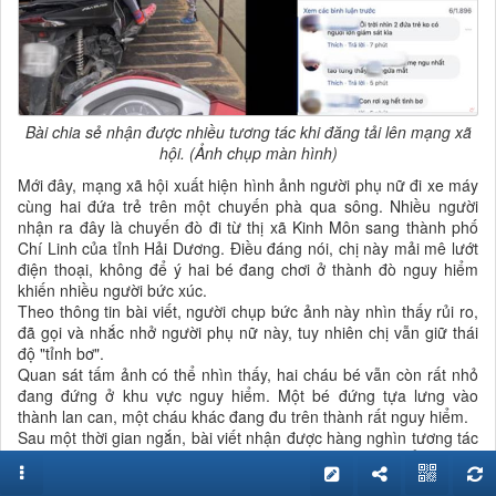
Bài chia sẻ nhận được nhiều tương tác khi đăng tải lên mạng xã
hội. (Ảnh chụp màn hình)
Mới đây, mạng xã hội xuất hiện hình ảnh người phụ nữ đi xe máy
cùng hai đứa trẻ trên một chuyến phà qua sông. Nhiều người
nhận ra đây là chuyến đò đi từ thị xã Kinh Môn sang thành phố
Chí Linh của tỉnh Hải Dương. Điều đáng nói, chị này mải mê lướt
điện thoại, không để ý hai bé đang chơi ở thành đò nguy hiểm
khiến nhiều người bức xúc.
Theo thông tin bài viết, người chụp bức ảnh này nhìn thấy rủi ro,
đã gọi và nhắc nhở người phụ nữ này, tuy nhiên chị vẫn giữ thái
độ "tỉnh bơ".
Quan sát tấm ảnh có thể nhìn thấy, hai cháu bé vẫn còn rất nhỏ
đang đứng ở khu vực nguy hiểm. Một bé đứng tựa lưng vào
thành lan can, một cháu khác đang đu trên thành rất nguy hiểm.
Sau một thời gian ngắn, bài viết nhận được hàng nghìn tương tác
của các thành viên trong diễn đàn. Nhiều bình luận thể hiện sự
bức xúc, thậm chí là phẫn nộ với người phụ nữ được cho là mẹ