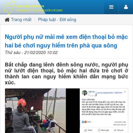
Trang nhất
Pháp luật - Đời sống
Người phụ nữ mải mê xem điện thoại bỏ mặc
hai bé chơi nguy hiểm trên phà qua sông
Thứ sáu - 21/02/2020 10:02
Bất chấp đang lênh đênh sông nước, người phụ
nữ lướt điện thoại, bỏ mặc hai đứa trẻ chơi ở
thành lan can nguy hiểm khiến dân mạng bức
xúc.