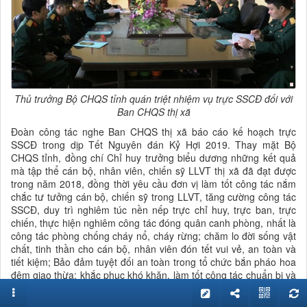
Thủ trưởng Bộ CHQS tỉnh quán triệt nhiệm vụ trực SSCĐ đối với
Ban CHQS thị xã
Đoàn công tác nghe Ban CHQS thị xã báo cáo kế hoạch trực
SSCĐ trong dịp Tết Nguyên đán Kỷ Hợi 2019. Thay mặt Bộ
CHQS tỉnh, đồng chí Chỉ huy trưởng biểu dương những kết quả
mà tập thể cán bộ, nhân viên, chiến sỹ LLVT thị xã đã đạt được
trong năm 2018, đồng thời yêu cầu đơn vị làm tốt công tác nắm
chắc tư tưởng cán bộ, chiến sỹ trong LLVT, tăng cường công tác
SSCĐ, duy trì nghiêm túc nền nếp trực chỉ huy, trực ban, trực
chiến, thực hiện nghiêm công tác đóng quân canh phòng, nhất là
công tác phòng chống cháy nổ, cháy rừng; chăm lo đời sống vật
chất, tinh thần cho cán bộ, nhân viên đón tết vui vẻ, an toàn và
tiết kiệm; Bảo đảm tuyệt đối an toàn trong tổ chức bắn pháo hoa
đêm giao thừa; khắc phục khó khăn, làm tốt công tác chuẩn bị và
tổ chức giao quân năm 2019 bảo đảm chỉ tiêu được giao.
Nhân dịp năm mới, Đại tá Nguyễn Quốc Duyệt chúc toàn thể cán