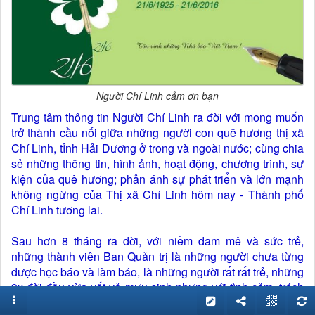
Người Chí Linh cảm ơn bạn
Trung tâm thông tin Người Chí Linh ra đời với mong muốn
trở thành cầu nối giữa những người con quê hương thị xã
Chí Linh, tỉnh Hải Dương ở trong và ngoài nước; cùng chia
sẻ những thông tin, hình ảnh, hoạt động, chương trình, sự
kiện của quê hương; phản ánh sự phát triển và lớn mạnh
không ngừng của Thị xã Chí Linh hôm nay - Thành phố
Chí Linh tương lai.
Sau hơn 8 tháng ra đời, với niềm đam mê và sức trẻ,
những thành viên Ban Quản trị là những người chưa từng
được học báo và làm báo, là những người rất rất trẻ, những
9x đời đầu vừa vất vả mưu sinh nhưng với tình cảm, trách
nhiệm dành cho quê hương, chúng tôi luôn nỗ lực hết mình