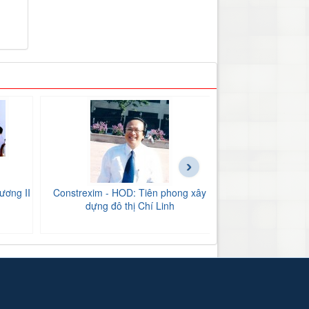
›
ương II
Constrexim - HOD: Tiên phong xây
BIDV Bắc Hải Dư
dựng đô thị Chí Linh
tăng