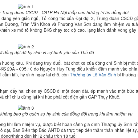
 Trung đoàn CSCĐ - CATP Hà Nội thắp nén hương tri ân đồng đội
òn đang yên giấc ngủ, Tổ công tác của Đại đội 2, Trung đoàn CSCĐ 
uân Dương, Trần Văn Khoa và Phương Văn Sơn đang làm nhiệm vụ tuầ
 khiển xe mô tô không BKS chạy tốc độ cao, lạng lách đánh võng gây
i đồng đội đã hy sinh vì sự bình yên của Thủ đô
huống xấu. Khi đang truy đuổi, bất chợt xe của đồng chí Sinh bị một 
 BKS 29A - 095.10 do Nguyễn Huy Tùng điều khiển đâm mạnh vào phía
cầm lái), hy sinh ngay tại chỗ, còn
Thượng úy Lê Văn Sinh
bị thương
 chạm đẩy hai chiến sỹ CSCĐ đi một đoạn dài, ép mạnh vào một bức 
và chỉ chịu dừng lại khi húc phải cột điện gần CAP Thụy Khuê.
hông bao giờ quên sự hy sinh của đồng đội trong khi làm nhiệm vụ
ong khi làm nhiệm vụ, được biết hoàn cảnh gia đình Thượng úy Sinh rấ
ỏ dại, Ban Biên tập Báo ANTĐ đã trực tiếp đến thăm thân nhân liệt sỹ,
đồng/tháng đến khi 2 cháu tròn 18 tuổi.