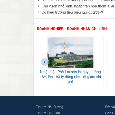
Khu vườn nhỏ xinh, ngập tràn hoa thơm ai a
Cô hiệu trưởng tiêu biểu
(23/05/2017)
DOANH NGHIỆP - DOANH NHÂN CHÍ LINH
‹
Nhiệt điện Phả Lại báo lãi quý III tăng
18% lên 193 tỷ đồng nhờ tiết giảm chi
phí
Tin tức Hải Dương
Đất và
Tin tức Chí Linh
Côn S