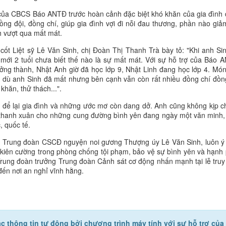
g của CBCS Báo ANTĐ trước hoàn cảnh đặc biệt khó khăn của gia đình
ồng đội, đồng chí, giúp gia đình vợi đi nỗi đau thương, phần nào giả
h vượt qua mất mát.
 cốt Liệt sỹ Lê Văn Sinh, chị Đoàn Thị Thanh Trà bày tỏ: "Khi anh Si
h mới 2 tuổi chưa biết thế nào là sự mất mát. Với sự hỗ trợ của Báo 
ưởng thành, Nhật Anh giờ đã học lớp 9, Nhật Linh đang học lớp 4. Mó
, dù anh Sinh đã mất nhưng bên cạnh vẫn còn rất nhiều đồng chí đồn
khăn, thử thách...".
, để lại gia đình và những ước mơ còn dang dở. Anh cũng không kịp 
i thanh xuân cho những cung đường bình yên đang ngày một văn minh,
, quốc tế.
 Trung đoàn CSCĐ nguyện noi gương Thượng úy Lê Văn Sinh, luôn ý
 kiên cường trong phòng chống tội phạm, bảo vệ sự bình yên và hạnh
rung đoàn trưởng Trung đoàn Cảnh sát cơ động nhấn mạnh tại lễ truy
đến nơi an nghỉ vĩnh hằng.
c thông tin tự động bởi chương trình máy tính với sự hỗ trợ của