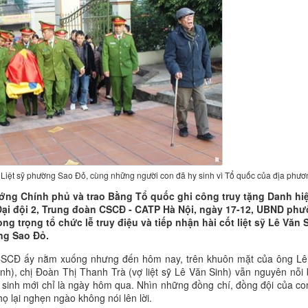
ang Liệt sỹ phường Sao Đỏ, cùng những người con đã hy sinh vì Tổ quốc của địa phư
ướng Chính phủ và trao Bằng Tổ quốc ghi công truy tặng Danh hi
 Đại đội 2, Trung đoàn CSCĐ - CATP Hà Nội, ngày 17-12, UBND ph
ng trọng tổ chức lễ truy điệu và tiếp nhận hài cốt liệt sỹ Lê Văn 
ờng Sao Đỏ.
ỹ CSCĐ ấy nằm xuống nhưng đến hôm nay, trên khuôn mặt của ông L
inh), chị Đoàn Thị Thanh Trà (vợ liệt sỹ Lê Văn Sinh) vẫn nguyên nỗi
inh mới chỉ là ngày hôm qua. Nhìn những đồng chí, đồng đội của con
ọ lại nghẹn ngào không nói lên lời.