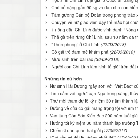
Học sinh Chí Linh đạt giải 3 Cuộc thi Sáng t
Chó bố nặng gần 90 kg và đàn chó con hiếm
Tấm gương Cán bộ Đoàn trong phong trào 
Chuyện về nữ giáo viên dạy trẻ mắc hội chứ
1 nông dân Chí Linh được vinh danh “Nông 
Thả gà trên rừng Chí Linh, sau 10 năm đã t
“Thôn phong” ở Chí Linh
(22/03/2018)
Cô gái trẻ đam mê khám phá
(22/03/2018)
Mưu sinh trên bãi rác
(30/09/2018)
Người con Chí Linh làm kinh tế giỏi trên đất
Những tin cũ hơn
Nữ sinh Hải Dương "gây sốt” với "Việt Bắc" 
Tình cảm với người bạn Nga trong sáng, thủ
Thư mời tham dự lễ kỷ niệm 30 năm thành l
Đường về của cô gái mang trọng tội với em t
Vạn tùng Côn Sơn Kiếp Bạc 200 năm tuổi giá
Hướng tới kỷ niệm 30 năm thành lập trường
Chiến sĩ dân quân hai giỏi
(12/09/2017)
“Chỉ cần có đất là không chết đói”
(17/08/20