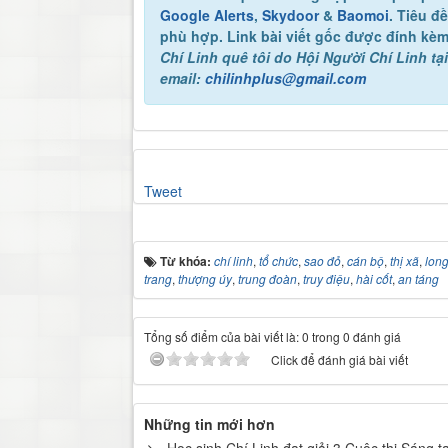
Google Alerts
,
Skydoor
&
Baomoi
. Tiêu đ
phù hợp. Link bài viết gốc được đính kèm
Chí Linh quê tôi
do Hội Người Chí Linh tại
email:
chilinhplus@gmail.com
Tweet
Từ khóa:
chí linh
,
tổ chức
,
sao đỏ
,
cán bộ
,
thị xã
,
long
trang
,
thượng úy
,
trung đoàn
,
truy điệu
,
hài cốt
,
an táng
Tổng số điểm của bài viết là: 0 trong 0 đánh giá
Click để đánh giá bài viết
Những tin mới hơn