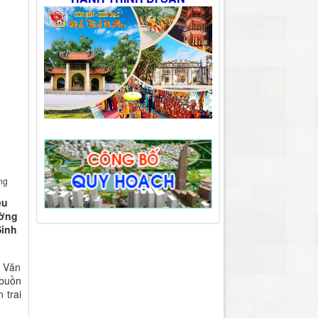
ơng
ệu
ường
Sinh
ê Văn
 buồn
 trai