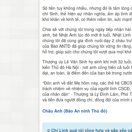
Số tiền tuy không nhiều, nhưng đó là tấm lòn
chí Sinh, thể hiện sự nhân nghĩa, ấm áp tình đ
khó khăn về kinh tế, có thêm niềm tin, sức mạn
Chia sẻ với chúng tôi trong ngày tiếp nhận hài
sinh, bé Nhật Anh lúc đó mới 8 tuổi, Nhật Lin
chúng tôi đã cùng gia đình nuôi dạy 2 cháu tr
của Báo ANTĐ đã giúp chúng tôi vững tin rằng
hỗ trợ, giúp sức cho chúng tôi vượt qua mọi khó 
Thượng úy Lê Văn Sinh hy sinh khi mới 32 tuổi
kiến Thủ đô Hà Nội - nơi anh cống hiến cả tuổ
đại, an toàn, là điểm đến của bạn bè trong nước
“Đón anh về đất Mẹ hôm nay, các thế hệ CBCS
trách nhiệm về nhiệm vụ của người lính CSCĐ,
của nhân dân” - Thượng tá Lý Đình Lâm, Phó T
và tiễn đưa người đồng chí, đồng đội của mình 
Châu Anh (Báo An ninh Thủ đô)​
© Chí Linh quê tôi
tổng hợp và sắp xếp cá