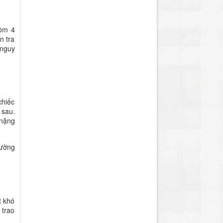
gồm 4
n tra
 nguy
chiếc
 sau.
 nặng
tường
t khó
 trao