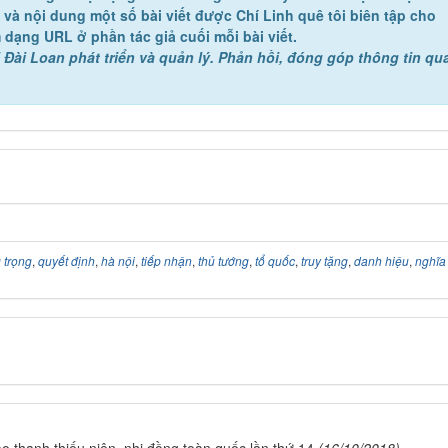
ề và nội dung một số bài viết được Chí Linh quê tôi biên tập cho
 dạng URL ở phần tác giả cuối mỗi bài viết.
 Đài Loan phát triển và quản lý. Phản hồi, đóng góp thông tin qu
 trọng
,
quyết định
,
hà nội
,
tiếp nhận
,
thủ tướng
,
tổ quốc
,
truy tặng
,
danh hiệu
,
nghĩa