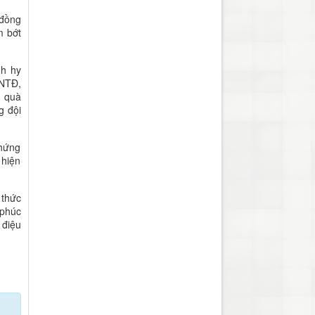
 đồng
m bớt
nh hy
ANTĐ,
n quà
g đội
chứng
 hiện
 thức
 phúc
 điệu