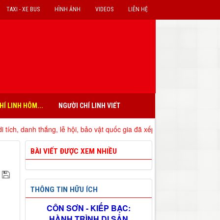
TAXI - XE BUS
HÌNH ẢNH
VIDEOS
LIÊN HỆ
HÍ LINH HÔM...
NGƯỜI CHÍ LINH VIẾT
hắng, lễ hội, bảo vật quốc gia đã xếp hạng trên địa bàn tỉnh Hải Dươn
BÀI VIẾT ĐƯỢC XEM NHIỀU
THÔNG TIN HỮU ÍCH
CÔN SƠN - KIẾP BẠC:
HÀNH TRÌNH DI SẢN