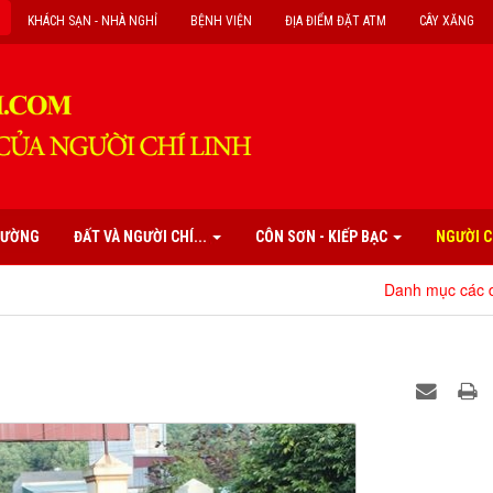
KHÁCH SẠN - NHÀ NGHỈ
BỆNH VIỆN
ĐỊA ĐIỂM ĐẶT ATM
CÂY XĂNG
PHƯỜNG
ĐẤT VÀ NGƯỜI CHÍ...
CÔN SƠN - KIẾP BẠC
NGƯỜI C
Danh mục các di tích, danh t