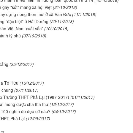
ạo thanh thiếu niên, nhi đồng toàn quốc lần thứ 14
(16/10/2018)
 gây "sốt” mạng xã hội Việt
(31/10/2018)
xây dựng nông thôn mới ở xã Văn Đức
(11/11/2018)
ng “đặc biệt” ở Hải Dương
(20/11/2018)
dân Việt Nam xuất sắc”
(10/10/2018)
hành tỷ phú
(07/10/2018)
 cảng
(25/12/2017)
của Tố Hữu
(15/12/2017)
y chung
(07/11/2017)
ập Trường THPT Phả Lại (1987-2017)
(01/11/2017)
rai mong được cha tha thứ
(12/10/2017)
 100 nghìn đô đẹp cỡ nào?
(04/10/2017)
 THPT Phả Lại
(12/09/2017)
17)