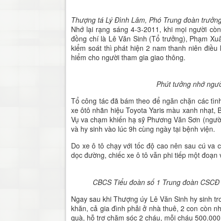
Thượng tá Lý Đình Lâm, Phó Trung đoàn trưởng
Nhớ lại rạng sáng 4-3-2011, khi mọi người c
đồng chí là Lê Văn Sinh (Tổ trưởng), Phạm X
kiểm soát thì phát hiện 2 nam thanh niên điều
hiểm cho người tham gia giao thông.
Phút tưởng nhớ ngườ
Tổ công tác đã bám theo để ngăn chặn các tình 
xe ôtô nhãn hiệu Toyota Yaris màu xanh nhạt,
Vụ va chạm khiến hạ sỹ Phương Văn Sơn (người 
và hy sinh vào lúc 9h cùng ngày tại bệnh viện.
Do xe ô tô chạy với tốc độ cao nên sau cú va
dọc đường, chiếc xe ô tô vẫn phi tiếp một đoạn 
CBCS Tiểu đoàn số 1 Trung đoàn CSCĐ k
Ngay sau khi Thượng úy Lê Văn Sinh hy sinh tr
khăn, cả gia đình phải ở nhà thuê, 2 con còn nh
quà, hỗ trợ chăm sóc 2 cháu, mỗi cháu 500.000 