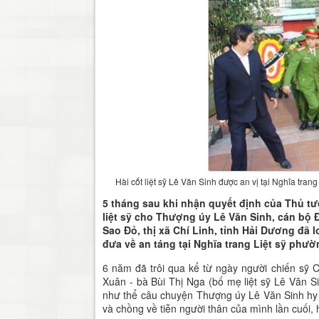
Hài cốt liệt sỹ Lê Văn Sinh được an vị tại Nghĩa tr
5 tháng sau khi nhận quyết định của Thủ t
liệt sỹ cho Thượng úy Lê Văn Sinh, cán bộ
Sao Đỏ, thị xã Chí Linh, tỉnh Hải Dương đã lo
đưa về an táng tại Nghĩa trang Liệt sỹ phư
6 năm đã trôi qua kể từ ngày người chiến s
Xuân - bà Bùi Thị Nga (bố mẹ liệt sỹ Lê Văn S
như thể câu chuyện Thượng úy Lê Văn Sinh hy s
và chồng về tiễn người thân của mình lần cuối, h