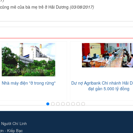
i cũng mê của bà mẹ trẻ ở Hải Dương
(03/08/2017)
Nhà máy điện "ở trong rừng"
Dư nợ Agribank Chi nhánh Hải D
đạt gần 5.000 tỷ đồng
 Người Chí Linh
ơn - Kiếp Bạc