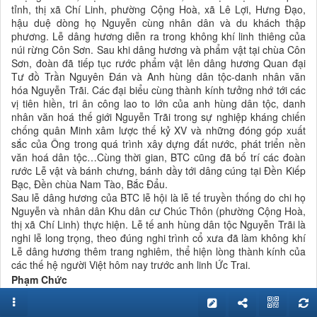
tỉnh, thị xã Chí Linh, phường Cộng Hoà, xã Lê Lợi, Hưng Đạo,
hậu duệ dòng họ Nguyễn cùng nhân dân và du khách thập
phương. Lễ dâng hương diễn ra trong không khí linh thiêng của
núi rừng Côn Sơn. Sau khi dâng hương và phẩm vật tại chùa Côn
Sơn, đoàn đã tiếp tục rước phẩm vật lên dâng hương Quan đại
Tư đồ Trần Nguyên Đán và Anh hùng dân tộc-danh nhân văn
hóa Nguyễn Trãi. Các đại biểu cùng thành kính tưởng nhớ tới các
vị tiên hiền, tri ân công lao to lớn của anh hùng dân tộc, danh
nhân văn hoá thế giới Nguyễn Trãi trong sự nghiệp kháng chiến
chống quân Minh xâm lược thế kỷ XV và những đóng góp xuất
sắc của Ông trong quá trình xây dựng đất nước, phát triển nền
văn hoá dân tộc…Cùng thời gian, BTC cũng đã bố trí các đoàn
rước Lễ vật và bánh chưng, bánh dầy tới dâng cúng tại Đền Kiếp
Bạc, Đền chùa Nam Tào, Bắc Đẩu.
Sau lễ dâng hương của BTC lễ hội là lễ tế truyền thống do chi họ
Nguyễn và nhân dân Khu dân cư Chúc Thôn (phường Cộng Hoà,
thị xã Chí Linh) thực hiện. Lễ tế anh hùng dân tộc Nguyễn Trãi là
nghi lễ long trọng, theo đúng nghi trình cổ xưa đã làm không khí
Lễ dâng hương thêm trang nghiêm, thể hiện lòng thành kính của
các thế hệ người Việt hôm nay trước anh linh Ức Trai.
Phạm Chức
Nguồn tin:
www.haiduongtv.com.vn