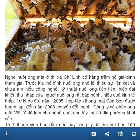
Nghề nuôi ong mật ở thị xã Chí Linh có hàng trăm hộ gia đình
tham gia. Trước kia mô hình nuôi ong nhỏ lẻ, thiếu sự liên kết và
chưa am hiểu công nghệ, kỹ thuật nuôi ong tiên tiến, hiện đại
khiến thu nhập của người nuôi ong rất bấp bênh, hiệu quả kinh tế
thấp. Từ lý do đó, năm 2005 hợp tác xã ong mật Côn Sơn được
thành lập, đến năm 2008 chuyển đổi thành Công ty cổ phần ong
mật Việt Ý đã làm cho nghề nuôi ong lấy mật ở địa phương khởi
sắc.
Từ 7 thành viên ban đầu đến nay công ty đã thu hút hơn 100
thành viên vệ tinh. Hiện tại công ty có hơn 500 đàn ong, trong đó
có 250 đàn ong ngoại và 300 đàn ong nội. Mỗi năm cho thu