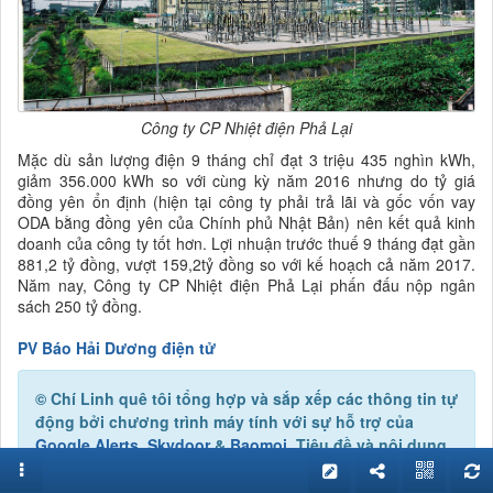
Công ty CP Nhiệt điện Phả Lại
Mặc dù sản lượng điện 9 tháng chỉ đạt 3 triệu 435 nghìn kWh,
giảm 356.000 kWh so với cùng kỳ năm 2016 nhưng do tỷ giá
đồng yên ổn định (hiện tại công ty phải trả lãi và gốc vốn vay
ODA bằng đồng yên của Chính phủ Nhật Bản) nên kết quả kinh
doanh của công ty tốt hơn. Lợi nhuận trước thuế 9 tháng đạt gần
881,2 tỷ đồng, vượt 159,2tỷ đồng so với kế hoạch cả năm 2017.
Năm nay, Công ty CP Nhiệt điện Phả Lại phấn đấu nộp ngân
sách 250 tỷ đồng.
PV Báo Hải Dương điện tử
© Chí Linh quê tôi
tổng hợp và sắp xếp các thông tin tự
động bởi chương trình máy tính với sự hỗ trợ của
Google Alerts
,
Skydoor
&
Baomoi
. Tiêu đề và nội dung
một số bài viết được Chí Linh quê tôi biên tập cho phù
hợp. Link bài viết gốc được đính kèm dạng URL ở phần