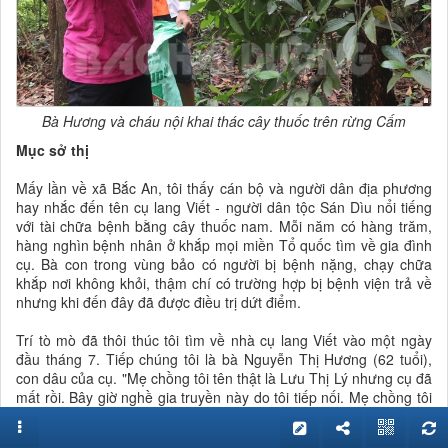
Bà Hương và cháu nội khai thác cây thuốc trên rừng Cấm
Mục sở thị
Mấy lần về xã Bắc An, tôi thấy cán bộ và người dân địa phương
hay nhắc đến tên cụ lang Viết - người dân tộc Sán Dìu nổi tiếng
với tài chữa bệnh bằng cây thuốc nam. Mỗi năm có hàng trăm,
hàng nghìn bệnh nhân ở khắp mọi miền Tổ quốc tìm về gia đình
cụ. Bà con trong vùng bảo có người bị bệnh nặng, chạy chữa
khắp nơi không khỏi, thậm chí có trường hợp bị bệnh viện trả về
nhưng khi đến đây đã được điều trị dứt điểm.
Trí tò mò đã thôi thúc tôi tìm về nhà cụ lang Viết vào một ngày
đầu tháng 7. Tiếp chúng tôi là bà Nguyễn Thị Hương (62 tuổi),
con dâu của cụ. "Mẹ chồng tôi tên thật là Lưu Thị Lý nhưng cụ đã
mất rồi. Bây giờ nghề gia truyền này do tôi tiếp nối. Mẹ chồng tôi
là đời thứ 3 và đến tôi là đời thứ 4", bà Hương giới thiệu.