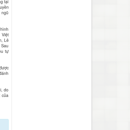
g tại
quyền
g ngũ
 hình
 Việt
h, Lê
. Sau
ều tự
 được
 đánh
i, do
t của