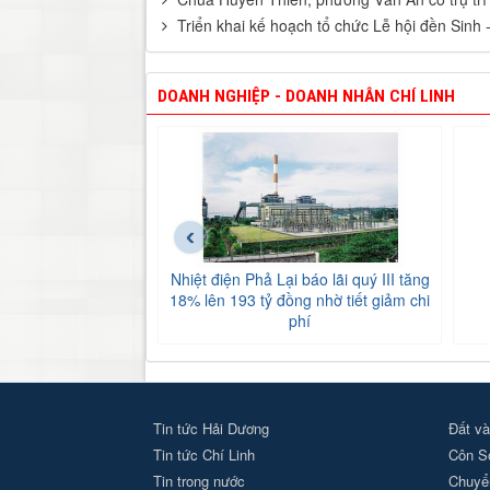
Triển khai kế hoạch tổ chức Lễ hội đền Sin
DOANH NGHIỆP - DOANH NHÂN CHÍ LINH
‹
Nhiệt điện Phả Lại báo lãi quý III tăng
18% lên 193 tỷ đồng nhờ tiết giảm chi
phí
Tin tức Hải Dương
Đất và
Tin tức Chí Linh
Côn S
Tin trong nước
Chuyển