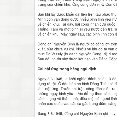
trang của chiến khu. Ông cùng đơn vị Ký Con đã
Sau khi lấy được khẩu đại liên trên tàu pháo 
Minh còn vận động được nhiều binh lính yêu nướ
về chiến khu. Tại đây, hai công nhân cứu quốc
Thắng, Tâm và một binh sĩ yêu nước đến trại l
về chiến khu. Mấy ngày sau, các binh lính còn 
Đồng chí Nguyễn Bình là người có công lớn tro
xuất, sửa chữa vũ khí. Nhiều vũ khí do ta vận
mục De Vassily (bí danh Nguyễn Công Lý) được 
Sau đó, người này được kết nạp vào Đảng Cộng
Cài nội ứng trong hàng ngũ địch
Ngày 8.6.1945, ta khởi nghĩa đánh chiếm 3 đồ
dụng rõ rệt. Ở đồn bảo an binh Đông Triều có 
làm nội ứng. Trước khi trận công đồn diễn ra
những ngụy binh yêu nước để họ theo cách mạng
cách mạng về thăm nhà, điều một số người lính c
nhân cứu quốc vào các ca gác trong đêm, sán
Sáng 8.6.1945, đồng chí Nguyễn Bình chỉ huy