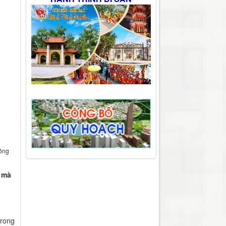
công
u mà
trong