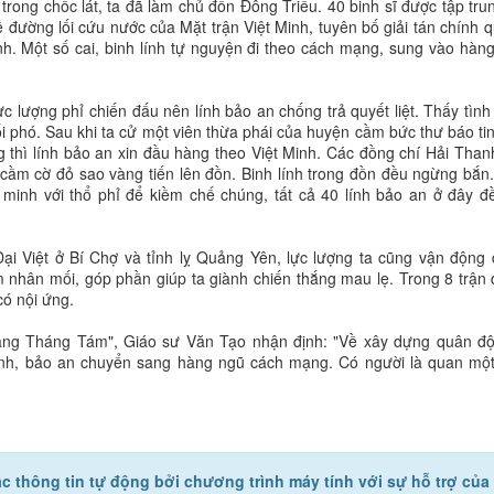
rong chốc lát, ta đã làm chủ đồn Đông Triều. 40 binh sĩ được tập trun
 đường lối cứu nước của Mặt trận Việt Minh, tuyên bố giải tán chính 
inh. Một số cai, binh lính tự nguyện đi theo cách mạng, sung vào hàn
ực lượng phỉ chiến đấu nên lính bảo an chống trả quyết liệt. Thấy tình
i phó. Sau khi ta cử một viên thừa phái của huyện cầm bức thư báo tin
g thì lính bảo an xin đầu hàng theo Việt Minh. Các đồng chí Hải Than
cầm cờ đỏ sao vàng tiến lên đồn. Binh lính trong đồn đều ngừng bắn
n minh với thổ phỉ để kiềm chế chúng, tất cả 40 lính bảo an ở đây đ
Đại Việt ở Bí Chợ và tỉnh lỵ Quảng Yên, lực lượng ta cũng vận động
m nhân mối, góp phần giúp ta giành chiến thắng mau lẹ. Trong 8 trận
có nội ứng.
mạng Tháng Tám", Giáo sư Văn Tạo nhận định: "Về xây dựng quân độ
 lính, bảo an chuyển sang hàng ngũ cách mạng. Có người là quan mộ
c thông tin tự động bởi chương trình máy tính với sự hỗ trợ của