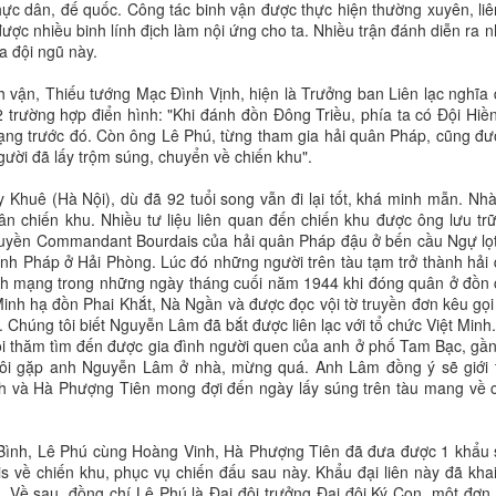
thực dân, đế quốc. Công tác binh vận được thực hiện thường xuyên, liê
ợc nhiều binh lính địch làm nội ứng cho ta. Nhiều trận đánh diễn ra 
ủa đội ngũ này.
 vận, Thiếu tướng Mạc Đình Vịnh, hiện là Trưởng ban Liên lạc nghĩa
 trường hợp điển hình: "Khi đánh đồn Đông Triều, phía ta có Đội Hiề
ạng trước đó. Còn ông Lê Phú, từng tham gia hải quân Pháp, cũng đư
ười đã lấy trộm súng, chuyển về chiến khu".
Khuê (Hà Nội), dù đã 92 tuổi song vẫn đi lại tốt, khá minh mẫn. Nh
n chiến khu. Nhiều tư liệu liên quan đến chiến khu được ông lưu tr
thuyền Commandant Bourdais của hải quân Pháp đậu ở bến cầu Ngự lọ
hính Pháp ở Hải Phòng. Lúc đó những người trên tàu tạm trở thành hải
ách mạng trong những ngày tháng cuối năm 1944 khi đóng quân ở đồn
inh hạ đồn Phai Khắt, Nà Ngần và được đọc vội tờ truyền đơn kêu gọi
 Chúng tôi biết Nguyễn Lâm đã bắt được liên lạc với tổ chức Việt Minh
hỏi thăm tìm đến được gia đình người quen của anh ở phố Tam Bạc, gầ
tôi gặp anh Nguyễn Lâm ở nhà, mừng quá. Anh Lâm đồng ý sẽ giới 
inh và Hà Phượng Tiên mong đợi đến ngày lấy súng trên tàu mang về 
 Bình, Lê Phú cùng Hoàng Vinh, Hà Phượng Tiên đã đưa được 1 khẩu
 về chiến khu, phục vụ chiến đấu sau này. Khẩu đại liên này đã kha
 Về sau, đồng chí Lê Phú là Đại đội trưởng Đại đội Ký Con, một đơn 