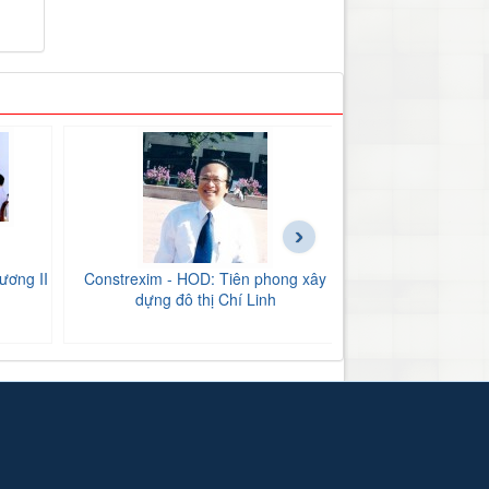
›
ương II
Constrexim - HOD: Tiên phong xây
BIDV Bắc Hải Dư
dựng đô thị Chí Linh
tăng