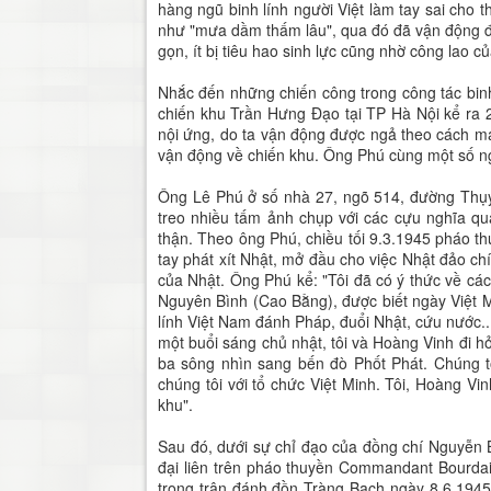
hàng ngũ binh lính người Việt làm tay sai cho 
như "mưa dầm thấm lâu", qua đó đã vận động đư
gọn, ít bị tiêu hao sinh lực cũng nhờ công lao c
Nhắc đến những chiến công trong công tác binh
chiến khu Trần Hưng Đạo tại TP Hà Nội kể ra 2
nội ứng, do ta vận động được ngả theo cách m
vận động về chiến khu. Ông Phú cùng một số ng
Ông Lê Phú ở số nhà 27, ngõ 514, đường Thụy 
treo nhiều tấm ảnh chụp với các cựu nghĩa quâ
thận. Theo ông Phú, chiều tối 9.3.1945 pháo 
tay phát xít Nhật, mở đầu cho việc Nhật đảo c
của Nhật. Ông Phú kể: "Tôi đã có ý thức về c
Nguyên Bình (Cao Bằng), được biết ngày Việt M
lính Việt Nam đánh Pháp, đuổi Nhật, cứu nước...
một buổi sáng chủ nhật, tôi và Hoàng Vinh đi 
ba sông nhìn sang bến đò Phốt Phát. Chúng 
chúng tôi với tổ chức Việt Minh. Tôi, Hoàng V
khu".
Sau đó, dưới sự chỉ đạo của đồng chí Nguyễn
đại liên trên pháo thuyền Commandant Bourdais
trong trận đánh đồn Tràng Bạch ngày 8.6.1945.