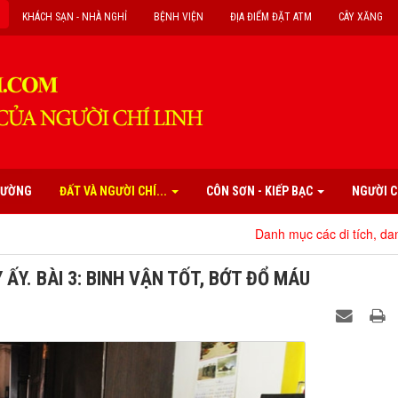
KHÁCH SẠN - NHÀ NGHỈ
BỆNH VIỆN
ĐỊA ĐIỂM ĐẶT ATM
CÂY XĂNG
PHƯỜNG
ĐẤT VÀ NGƯỜI CHÍ...
CÔN SƠN - KIẾP BẠC
NGƯỜI C
Danh mục các di tích, danh thắng, lễ hộ
ẤY. BÀI 3: BINH VẬN TỐT, BỚT ĐỔ MÁU