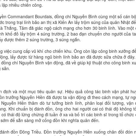
 lập nhiều chiến công.
thuyền Commandant Bourdais, đồng chí Nguyễn Bình cùng một số cán bộ
c trong trại lính bảo an thị xã Kiến An lấy trộm súng của quân Nhật đ
 là Thắng, Tâm đã giác ngộ cách mạng cho hơn 30 binh lính. Vào một
ính khố đỏ lấy trộm 4 súng trường, 2 bao đạn chuyển cho người của t
lấy được thêm 2 súng trường, 3 súng ngắn.
ng việc cung cấp vũ khí cho chiến khu. Ông còn lập công binh xưởng đ
 động, lấy được từ hàng ngũ binh lính bảo an đã được sửa chữa ở đây.
đồng chí Nguyễn Bình vận động, đã về giúp kỹ thuật cho công binh x
 sản.
n địch và một mục tiêu quân sự. Hiệu quả công tác binh vận phát hu
đồn trưởng Nguyễn Hiền đã được ta vận động đi theo cách mạng, tự n
, Nguyễn Hiền thăm dò tư tưởng binh lính, phân loại đối tượng, vận
. Khi chuẩn bị đánh đồn, ông cho hai người cai có thái độ không tố
ó thái độ lừng chừng đi tuần ở xa và bố trí các binh sĩ trong tổ chức
g sớm để sẵn sàng mở cổng đồn khi nghĩa quân đến.
 đánh đồn Đông Triều. Đồn trưởng Nguyễn Hiền xuống chân đồi đón 