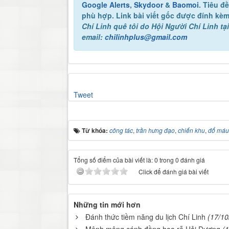
Google Alerts
,
Skydoor
&
Baomoi
. Tiêu đ
phù hợp. Link bài viết gốc được đính kèm
Chí Linh quê tôi
do Hội Người Chí Linh tại
email:
chilinhplus@gmail.com
Tweet
Từ khóa:
công tác
,
trần hưng đạo
,
chiến khu
,
đổ máu
Tổng số điểm của bài viết là: 0 trong 0 đánh giá
Click để đánh giá bài viết
Những tin mới hơn
Đánh thức tiềm năng du lịch Chí Linh
(17/10
Mênh mông cánh đồng hoa rễ Hải Dương
(