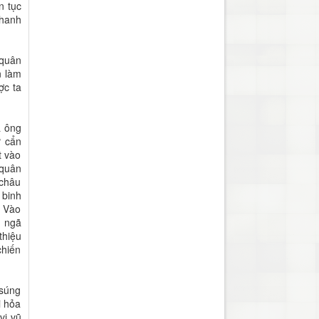
n tục
nhanh
 quân
n làm
ợc ta
à ông
ữ cẩn
t vào
 quân
 châu
 binh
. Vào
n ngã
thiệu
chiến
 súng
i hỏa
vị vũ