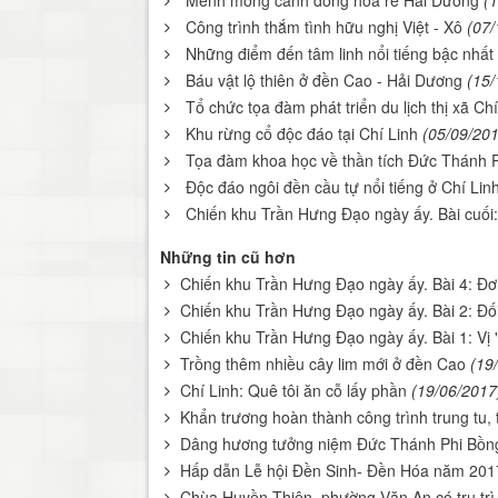
Công trình thắm tình hữu nghị Việt - Xô
(07/
Những điểm đến tâm linh nổi tiếng bậc nhất
Báu vật lộ thiên ở đền Cao - Hải Dương
(15/
Tổ chức tọa đàm phát triển du lịch thị xã Chí
Khu rừng cổ độc đáo tại Chí Linh
(05/09/20
Tọa đàm khoa học về thần tích Đức Thánh 
Độc đáo ngôi đền cầu tự nổi tiếng ở Chí Lin
Chiến khu Trần Hưng Đạo ngày ấy. Bài cuối:
Những tin cũ hơn
Chiến khu Trần Hưng Đạo ngày ấy. Bài 4: Đơn
Chiến khu Trần Hưng Đạo ngày ấy. Bài 2: Ðối 
Chiến khu Trần Hưng Đạo ngày ấy. Bài 1: Vị "
Trồng thêm nhiều cây lim mới ở đền Cao
(19
Chí Linh: Quê tôi ăn cỗ lấy phần
(19/06/2017
Khẩn trương hoàn thành công trình trung tu, 
Dâng hương tưởng niệm Đức Thánh Phi Bồng
Hấp dẫn Lễ hội Đền Sinh- Đền Hóa năm 201
Chùa Huyền Thiên, phường Văn An có trụ trì