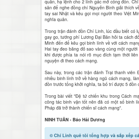
quân, hạ lệnh cho 2 lính gác mở cổng đồn. Chỉ t
sân để nghe đồng chí Nguyễn Bình giải thích về
tay sai Nhật và kêu gọi mọi người theo Việt M
nghĩa quân.
Trong trận đánh đồn Chí Linh, lúc đầu biết có l
gay go, tướng phỉ Lương Đại Bân hỏi ta cách đố
Minh đến để kêu gọi binh lính về với cách mạn
Hai tay đeo băng đỏ sao vàng cùng một người 
khi được phía ta nói rõ mục đích tạm thời liê
nguyện đi theo cách mạng.
Sau này, trong các trận đánh Trại thanh viên 
nhiều binh lính trở về hàng ngũ cách mạng, là
đồn trước tổng khởi nghĩa, ta bố trí được 5 đồn 
Trong bài viết "Đệ tứ chiến khu trong Cách 
công tác binh vận tốt nên đã có một số binh
Pháp đã trở thành chiến sĩ cách mạng".
NINH TUÂN - Báo Hải Dương
© Chí Linh quê tôi
tổng hợp và sắp xếp cá