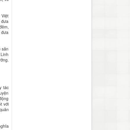
 Việt
ể đưa
 đêm,
a đưa
ể sản
 Linh
ưởng.
y tác
guyện
 động
t với
 quân
nghĩa