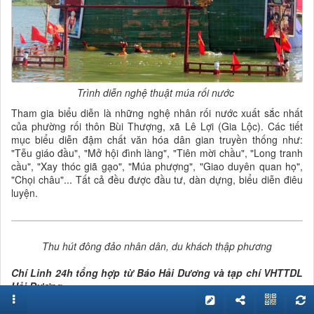
Trình diễn nghệ thuật múa rối nước
Tham gia biểu diễn là những nghệ nhân rối nước xuất sắc nhất
của phường rối thôn Bùi Thượng, xã Lê Lợi (Gia Lộc). Các tiết
mục biểu diễn đậm chất văn hóa dân gian truyền thống như:
"Tễu giáo đầu", "Mở hội đình làng", "Tiên mời chầu", "Long tranh
cầu", "Xay thóc giã gạo", "Múa phượng", "Giao duyên quan họ",
"Chọi châu"... Tất cả đều được đầu tư, dàn dựng, biểu diễn điêu
luyện.
Thu hút đông đảo nhân dân, du khách thập phương
Chí Linh 24h tổng hợp từ Báo Hải Dương và tạp chí VHTTDL
Hải Dương