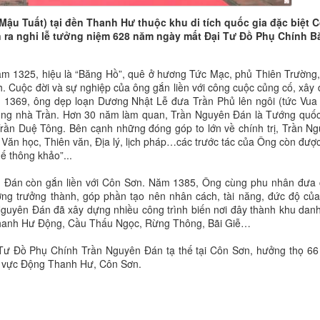
Mậu Tuất) tại đền Thanh Hư thuộc khu di tích quốc gia đặc biệt 
n ra nghi lễ tưởng niệm 628 năm ngày mất Đại Tư Đồ Phụ Chính 
m 1325, hiệu là “Băng Hồ”, quê ở hương Tức Mạc, phủ Thiên Trường,
 Cuộc đời và sự nghiệp của ông gắn liền với công cuộc củng cố, xây
m 1369, ông dẹp loạn Dương Nhật Lễ đưa Trần Phủ lên ngôi (tức Vua
thống nhà Trần. Hơn 30 năm làm quan, Trần Nguyên Đán là Tướng quố
Trần Duệ Tông. Bên cạnh những đóng góp to lớn về chính trị, Trần N
 Văn học, Thiên văn, Địa lý, lịch pháp…các trước tác của Ông còn được
ế thông khảo”...
n Đán còn gắn liền với Côn Sơn. Năm 1385, Ông cùng phu nhân đưa
ỡng trưởng thành, góp phần tạo nên nhân cách, tài năng, đức độ củ
Nguyên Đán đã xây dựng nhiều công trình biến nơi đây thành khu dan
ư Thanh Hư Động, Cầu Thấu Ngọc, Rừng Thông, Bãi Giễ…
ư Đồ Phụ Chính Trần Nguyên Đán tạ thế tại Côn Sơn, hưởng thọ 66 
hu vực Động Thanh Hư, Côn Sơn.