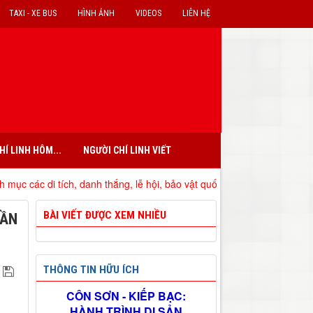
TAXI - XE BUS
HÌNH ẢNH
VIDEOS
LIÊN HỆ
HÍ LINH HÔM...
NGƯỜI CHÍ LINH VIẾT
 tích, danh thắng, lễ hội, bảo vật quốc gia đã xếp hạng trên địa bàn t
BÀI VIẾT ĐƯỢC XEM NHIỀU
RẦN
THÔNG TIN HỮU ÍCH
CÔN SƠN - KIẾP BẠC:
HÀNH TRÌNH DI SẢN