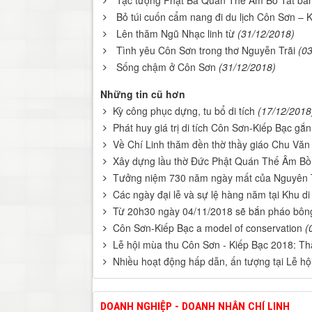
Tạc tượng Phật Bà Quán Thế Âm Bồ Tát bằn
Bỏ túi cuốn cẩm nang đi du lịch Côn Sơn – 
Lên thăm Ngũ Nhạc linh từ
(31/12/2018)
Tình yêu Côn Sơn trong thơ Nguyễn Trãi
(0
Sống chậm ở Côn Sơn
(31/12/2018)
Những tin cũ hơn
Kỳ công phục dựng, tu bổ di tích
(17/12/2018
Phát huy giá trị di tích Côn Sơn-Kiếp Bạc gắn 
Về Chí Linh thăm đền thờ thầy giáo Chu Văn
Xây dựng lầu thờ Đức Phật Quán Thế Âm Bồ 
Tưởng niệm 730 năm ngày mất của Nguyên
Các ngày đại lễ và sự lệ hàng năm tại Khu di
Từ 20h30 ngày 04/11/2018 sẽ bắn pháo bông
Côn Sơn-Kiếp Bạc a model of conservation
(
Lễ hội mùa thu Côn Sơn - Kiếp Bạc 2018: T
Nhiều hoạt động hấp dẫn, ấn tượng tại Lễ h
DOANH NGHIỆP - DOANH NHÂN CHÍ LINH