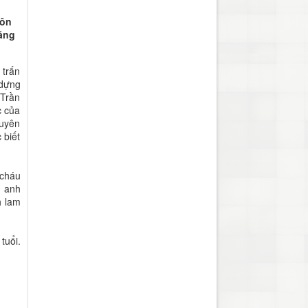
Côn
Băng
 trấn
 dựng
 Trần
c của
guyên
 biết
 cháu
a anh
h lam
tuổi.