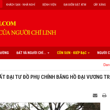
KHÁCH SẠN - NHÀ NGHỈ
BỆNH VIỆN
ĐỊA ĐIỂM ĐẶT ATM
CÂY XĂNG
PHƯỜNG
ĐẤT VÀ NGƯỜI CHÍ...
CÔN SƠN - KIẾP BẠC
NGƯỜI C
Danh mục các di
ẤT ĐẠI TƯ ĐỒ PHỤ CHÍNH BĂNG HỒ ĐẠI VƯƠNG T