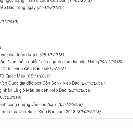
g ngọc nặng 4 tấn ở chùa Côn Sơn
(14/01/2019)
Kiếp Bạc trong ngày
(31/12/2018)
3/01/2019)
)
với phát triển du lịch
(08/12/2018)
 An -"vạn thế sư biểu" của ngành giáo dục Việt Nam
(20/11/2018)
Tát tại chùa Côn Sơn
(14/11/2018)
 Từ Quốc Mẫu
(05/11/2018)
 tích Quốc gia đặc biệt Côn Sơn - Kiếp Bạc
(27/10/2018)
 nhân Lễ giỗ Mẫu tại đền Kiếp Bạc
(26/10/2018)
07/10/2018)
hành công nhưng vẫn còn "sạn"
(04/10/2018)
ội mùa thu Côn Sơn - Kiếp Bạc năm 2018
(30/09/2018)