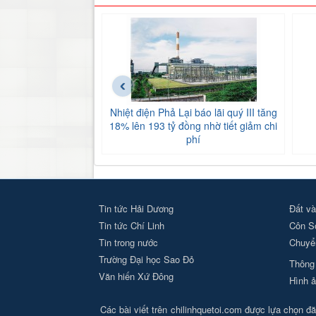
‹
Nhiệt điện Phả Lại báo lãi quý III tăng
18% lên 193 tỷ đồng nhờ tiết giảm chi
phí
Tin tức Hải Dương
Đất và
Tin tức Chí Linh
Côn S
Tin trong nước
Chuyển
Trường Đại học Sao Đỏ
Thông 
Văn hiến Xứ Đông
Hình ả
Các bài viết trên chilinhquetoi.com được lựa chọn đăn