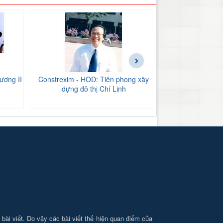
›
ương II
Constrexim - HOD: Tiên phong xây
BIDV Bắc Hải Dư
dựng đô thị Chí Linh
tăng
i bài viết. Do vậy các bài viết thể hiện quan điểm của