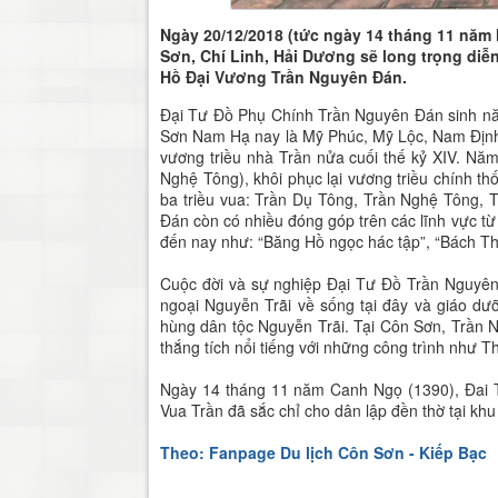
Ngày 20/12/2018 (tức ngày 14 tháng 11 năm 
Sơn, Chí Linh, Hải Dương sẽ long trọng diễ
Hồ Đại Vương Trần Nguyên Đán.
Đại Tư Đồ Phụ Chính Trần Nguyên Đán sinh nă
Sơn Nam Hạ nay là Mỹ Phúc, Mỹ Lộc, Nam Định.
vương triều nhà Trần nửa cuối thế kỷ XIV. Nă
Nghệ Tông), khôi phục lại vương triều chính 
ba triều vua: Trần Dụ Tông, Trần Nghệ Tông, 
Đán còn có nhiều đóng góp trên các lĩnh vực từ
đến nay như: “Băng Hồ ngọc hác tập”, “Bách Th
Cuộc đời và sự nghiệp Đại Tư Đồ Trần Nguyê
ngoại Nguyễn Trãi về sống tại đây và giáo dư
hùng dân tộc Nguyễn Trãi. Tại Côn Sơn, Trần 
thắng tích nổi tiếng với những công trình nh
Ngày 14 tháng 11 năm Canh Ngọ (1390), Đai T
Vua Trần đã sắc chỉ cho dân lập đền thờ tại k
Theo: Fanpage Du lịch Côn Sơn - Kiếp Bạc