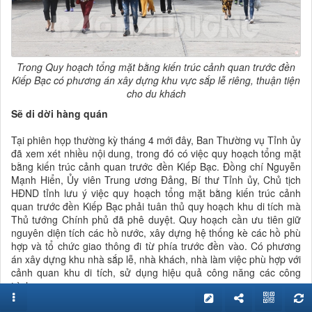
Trong Quy hoạch tổng mặt bằng kiến trúc cảnh quan trước đền
Kiếp Bạc có phương án xây dựng khu vực sắp lễ riêng, thuận tiện
cho du khách
Sẽ di dời hàng quán
Tại phiên họp thường kỳ tháng 4 mới đây, Ban Thường vụ Tỉnh ủy
đã xem xét nhiều nội dung, trong đó có việc quy hoạch tổng mặt
bằng kiến trúc cảnh quan trước đền Kiếp Bạc. Đồng chí Nguyễn
Mạnh Hiển, Ủy viên Trung ương Đảng, Bí thư Tỉnh ủy, Chủ tịch
HĐND tỉnh lưu ý việc quy hoạch tổng mặt bằng kiến trúc cảnh
quan trước đền Kiếp Bạc phải tuân thủ quy hoạch khu di tích mà
Thủ tướng Chính phủ đã phê duyệt. Quy hoạch cần ưu tiên giữ
nguyên diện tích các hồ nước, xây dựng hệ thống kè các hồ phù
hợp và tổ chức giao thông đi từ phía trước đền vào. Có phương
án xây dựng khu nhà sắp lễ, nhà khách, nhà làm việc phù hợp với
cảnh quan khu di tích, sử dụng hiệu quả công năng các công
trình.
Theo bà Nguyễn Thị Thùy Liên, Trưởng Ban Quản lý di tích Côn