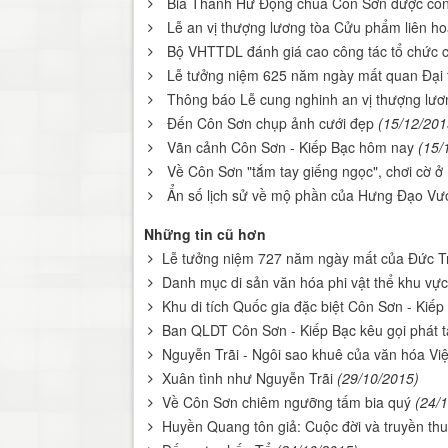
Bia Thanh Hư Động chùa Côn Sơn được công
Lễ an vị thượng lương tòa Cửu phẩm liên h
Bộ VHTTDL đánh giá cao công tác tổ chức c
Lễ tưởng niệm 625 năm ngày mất quan Đại
Thông báo Lễ cung nghinh an vị thượng lư
Đến Côn Sơn chụp ảnh cưới đẹp
(15/12/201
Vãn cảnh Côn Sơn - Kiếp Bạc hôm nay
(15/
Về Côn Sơn "tắm tay giếng ngọc", chơi cờ ở
Ẩn số lịch sử về mộ phần của Hưng Đạo V
Những tin cũ hơn
Lễ tưởng niệm 727 năm ngày mất của Đức T
Danh mục di sản văn hóa phi vật thể khu vực
Khu di tích Quốc gia đặc biệt Côn Sơn - Kiếp
Ban QLDT Côn Sơn - Kiếp Bạc kêu gọi phát 
Nguyễn Trãi - Ngôi sao khuê của văn hóa Vi
Xuân tình như Nguyễn Trãi
(29/10/2015)
Về Côn Sơn chiêm ngưỡng tấm bia quý
(24/
Huyền Quang tôn giả: Cuộc đời và truyền thu