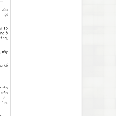
..
2 của
m một
vị Tổ
ựng ở
tầng,
, cây
ác kế
c tên
 trên
 kiến
hính.