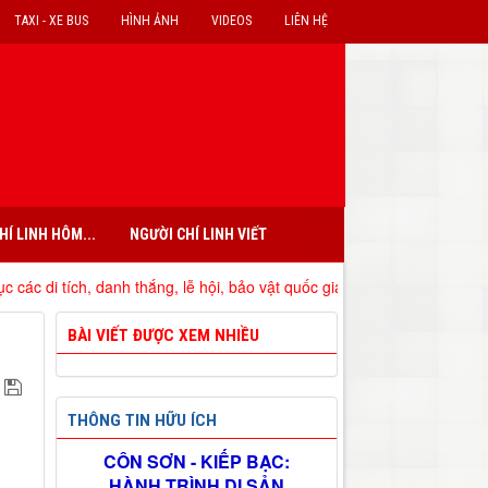
TAXI - XE BUS
HÌNH ẢNH
VIDEOS
LIÊN HỆ
HÍ LINH HÔM...
NGƯỜI CHÍ LINH VIẾT
nh thắng, lễ hội, bảo vật quốc gia đã xếp hạng trên địa bàn tỉnh Hải D
BÀI VIẾT ĐƯỢC XEM NHIỀU
THÔNG TIN HỮU ÍCH
CÔN SƠN - KIẾP BẠC:
HÀNH TRÌNH DI SẢN