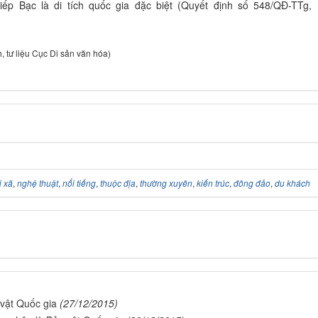
iếp Bạc là di tích quốc gia đặc biệt (Quyết định số 548/QĐ-TTg,
, tư liệu Cục Di sản văn hóa)
ị xã
,
nghệ thuật
,
nổi tiếng
,
thuộc địa
,
thường xuyên
,
kiến trúc
,
đông đảo
,
du khách
vật Quốc gia
(27/12/2015)