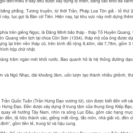
i đền/miếu ở đây đều được xây dựng lộ thiên, bằng các khối đá xanh.
bằng phẳng. Tương truyền, từ thời Trần, Pháp Loa Tôn giả - tổ thứ 
rí này, tục gọi là Bàn cờ Tiên. Hiện nay, tại khu vực này mới dựng thê
 phía trên giếng Ngọc, là Đăng Minh bảo tháp - tháp Tổ Huyền Quang, 
ền Quang viên tịch tại chùa Côn Sơn (1334), tháp mộ của ông được d
ựng lại trên nền tháp cũ, trên bình đồ rộng 8,40m, dài 7,78m, gồm 3 
hình hộp chữ nhật.
a hàng trăm ngàn mét khối nước. Bao quanh hồ là hệ thống đường dạo
ơn và Ngũ Nhạc, dài khoảng 3km, uốn lượn tạo thành nhiều ghềnh, th
Trần Quốc Tuấn (Trần Hưng Đạo vương từ), còn được biết đến với cá
n Hưng Đạo. Đền được xây dựng ở trung tâm của thung lũng Kiếp Bạc,
n quay về hướng Tây Nam, nhìn ra sông Lục Đầu, gồm các hạng mục
n đền, tả hữu thành các, giếng mắt rồng, tắc môn, nhà giải vũ, đền c
inh”, gồm tiền tế, trung từ và hậu cung.