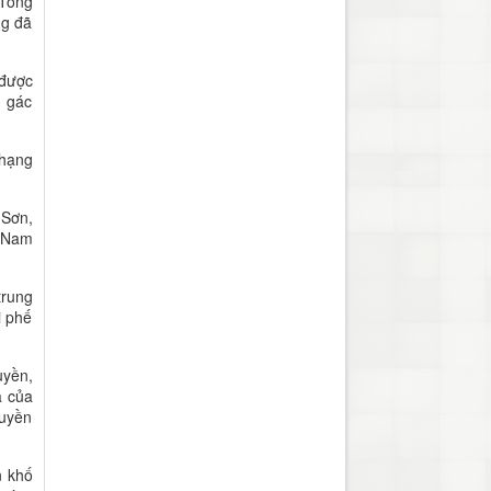
 Tông
ng đã
 được
, gác
 hạng
 Sơn,
c Nam
trung
i phế
uyền,
a của
huyền
n khố