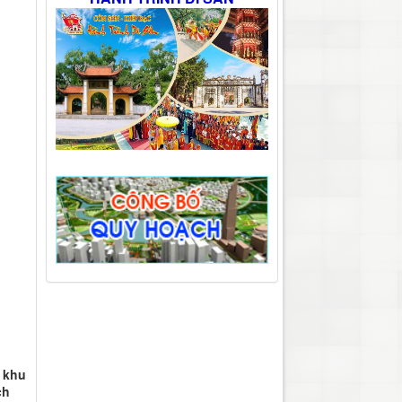
t khu
ch