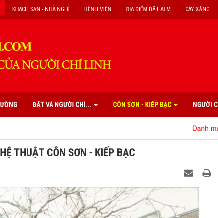
KHÁCH SẠN - NHÀ NGHỈ
BỆNH VIỆN
ĐỊA ĐIỂM ĐẶT ATM
CÂY XĂNG
PHƯỜNG
ĐẤT VÀ NGƯỜI CHÍ...
CÔN SƠN - KIẾP BẠC
NGƯỜI C
Danh mục các di tích, da
GHỆ THUẬT CÔN SƠN - KIẾP BẠC