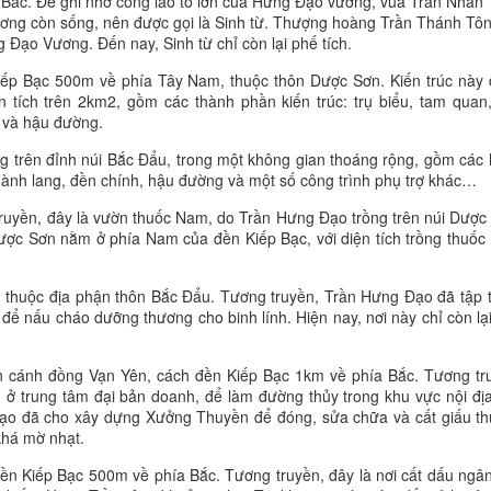
Bắc. Để ghi nhớ công lao to lớn của Hưng Đạo vương, vua Trần Nhân
ơng còn sống, nên được gọi là Sinh từ. Thượng hoàng Trần Thánh Tô
g Đạo Vương. Đến nay, Sinh từ chỉ còn lại phế tích.
ếp Bạc 500m về phía Tây Nam, thuộc thôn Dược Sơn. Kiến trúc này
n tích trên 2km2, gồm các thành phần kiến trúc: trụ biểu, tam quan
h và hậu đường.
g trên đỉnh núi Bắc Đẩu, trong một không gian thoáng rộng, gồm các
hành lang, đền chính, hậu đường và một số công trình phụ trợ khác…
truyền, đây là vườn thuốc Nam, do Trần Hưng Đạo trồng trên núi Dược
ược Sơn nằm ở phía Nam của đền Kiếp Bạc, với diện tích trồng thuố
 thuộc địa phận thôn Bắc Đẩu. Tương truyền, Trần Hưng Đạo đã tập 
ể nấu cháo dưỡng thương cho binh lính. Hiện nay, nơi này chỉ còn lạ
rên cánh đồng Vạn Yên, cách đền Kiếp Bạc 1km về phía Bắc. Tương tr
ở trung tâm đại bản doanh, để làm đường thủy trong khu vực nội đị
Đạo đã cho xây dựng Xưởng Thuyền để đóng, sửa chữa và cất giấu t
 khá mờ nhạt.
ền Kiếp Bạc 500m về phía Bắc. Tương truyền, đây là nơi cất dấu ngâ