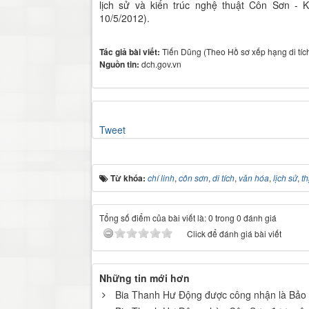
lịch sử và kiến trúc nghệ thuật Côn Sơn - K
10/5/2012).
Tác giả bài viết:
Tiến Dũng (Theo Hồ sơ xếp hạng di tích
Nguồn tin:
dch.gov.vn
Tweet
Từ khóa:
chí linh
,
côn sơn
,
di tích
,
văn hóa
,
lịch sử
,
th
Tổng số điểm của bài viết là: 0 trong 0 đánh giá
Click để đánh giá bài viết
Những tin mới hơn
Bia Thanh Hư Động được công nhận là Bảo 