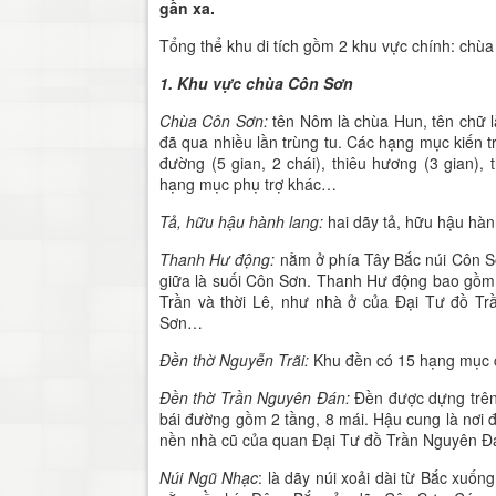
gần xa.
Tổng thể khu di tích gồm 2 khu vực chính: chù
1. Khu vực chùa Côn Sơn
Chùa Côn Sơn:
tên Nôm là chùa Hun, tên chữ l
đã qua nhiều lần trùng tu. Các hạng mục kiến t
đường (5 gian, 2 chái), thiêu hương (3 gian),
hạng mục phụ trợ khác…
Tả, hữu hậu hành lang:
hai dãy tả, hữu hậu hà
Thanh Hư động:
nằm ở phía Tây Bắc núi Côn Sơ
giữa là suối Côn Sơn. Thanh Hư động bao gồm nh
Trần và thời Lê, như nhà ở của Đại Tư đồ T
Sơn…
Đền thờ Nguyễn Trãi:
Khu đền có 15 hạng mục c
Đền thờ Trần Nguyên Đán
:
Đền được dựng trên
bái đường gồm 2 tầng, 8 mái. Hậu cung là nơi 
nền nhà cũ của quan Đại Tư đồ Trần Nguyên Đá
Núi Ngũ Nhạc
: là dãy núi xoải dài từ Bắc xuố