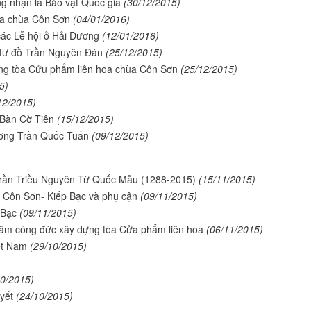
 nhận là Bảo vật Quốc gia
(30/12/2015)
oa chùa Côn Sơn
(04/01/2016)
ác Lễ hội ở Hải Dương
(12/01/2016)
 tư đồ Trần Nguyên Đán
(25/12/2015)
ơng tòa Cửu phẩm liên hoa chùa Côn Sơn
(25/12/2015)
5)
12/2015)
 Bàn Cờ Tiên
(15/12/2015)
ương Trần Quốc Tuấn
(09/12/2015)
rần Triều Nguyên Từ Quốc Mẫu (1288-2015)
(15/11/2015)
 Côn Sơn- Kiếp Bạc và phụ cận
(09/11/2015)
 Bạc
(09/11/2015)
tâm công đức xây dựng tòa Cửa phẩm liên hoa
(06/11/2015)
ệt Nam
(29/10/2015)
10/2015)
yết
(24/10/2015)