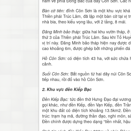
nằm về phía Đông Bắc của dãy Côn Sơn. Các ngô
Bàn cờ tiên
:
đỉnh Côn Sơn là một khu vực khá 
Thiền phái Trúc Lâm, đã lập một bàn cờ tại vị t
nhà bia, theo kiểu vọng lâu, với 2 tầng, 8 mái.
Đăng Minh bảo tháp
:
giữa hai khu vườn tháp, ở
thứ 3 của Thiền phái Trúc Lâm. Sau khi Tổ Huy
vị trí này. Đăng Minh bảo tháp hiện nay được d
cao khoảng 6m, được ghép bởi những phiến đá 
Hồ Côn Sơn
:
có diện tích 43 ha, với sức chứ
cảnh.
Suối Côn Sơn
:
Bắt nguồn từ hai dãy núi Côn S
tiếp nhau, rồi đổ vào hồ Côn Sơn.
2. Khu vực đ
ền Kiếp Bạc
Đền Kiếp Bạc:
tức đền thờ Hưng Đạo đại vương 
gọi khác, như đền Kiếp, đền Vạn Kiếp, đền Trầ
một khu đất có diện tích khoảng 13.5km2. Đề
trúc: trạm hạ mã, đường thần đạo, nghi môn, sâ
Đền chính được dựng theo dạng “tiền nhất, hậu đ