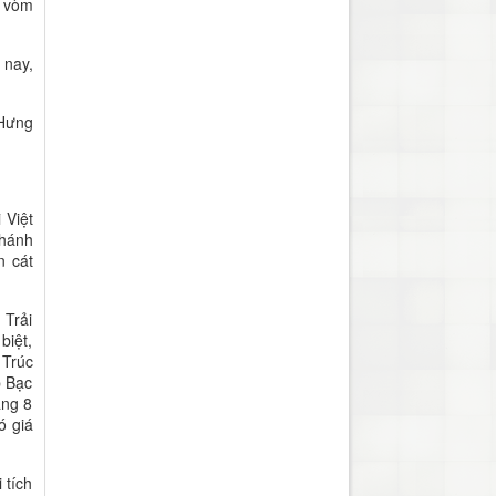
c vòm
 nay,
 Hưng
 Việt
Thánh
n cát
 Trải
biệt,
 Trúc
p Bạc
áng 8
ó giá
 tích