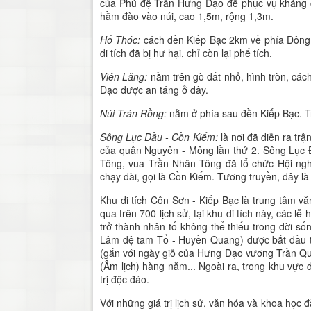
của Phủ đệ Trần Hưng Đạo để phục vụ kháng c
hầm đào vào núi, cao 1,5m, rộng 1,3m.
Hố Thóc:
cách đền Kiếp Bạc 2km về phía Đông N
di tích đã bị hư hại, chỉ còn lại phế tích.
Viên Lăng:
nằm trên gò đất nhỏ, hình tròn, c
Đạo được an táng ở đây.
Núi
T
rán
R
ồng
:
nằm ở phía sau đền Kiếp Bạc. Trê
Sông Lục Đầu
-
Cồn Kiếm
:
là nơi đã diễn ra tr
của quân Nguyên - Mông lần thứ 2. Sông Lục Đầ
Tông, vua Trần Nhân Tông đã tổ chức Hội ngh
chạy dài, gọi là Cồn Kiếm. Tương truyền, đây l
Khu di tích Côn Sơn - Kiếp Bạc là trung tâm vă
qua trên 700 lịch sử, tại khu di tích này, các lễ 
trở thành nhân tố không thể thiếu trong đời s
Lâm đệ tam Tổ - Huyền Quang) được bắt đầu từ
(gắn với ngày giỗ của Hưng Đạo vương Trần Quố
(Âm lịch) hàng năm... Ngoài ra, trong khu vực di
trị độc đáo.
Với những giá trị lịch sử, văn hóa và khoa học 