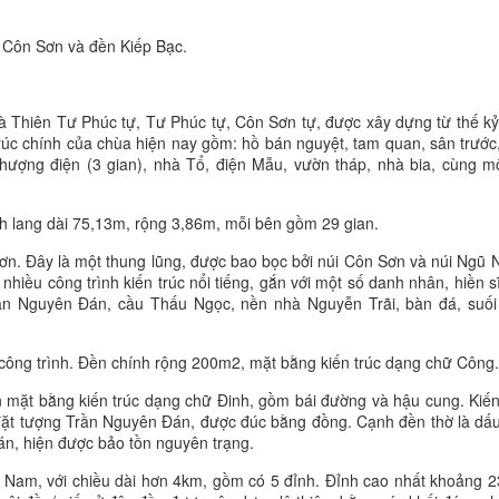
a Côn Sơn và đền Kiếp Bạc.
à Thiên Tư Phúc tự, Tư Phúc tự, Côn Sơn tự, được xây dựng từ thế kỷ
rúc chính của chùa hiện nay gồm: hồ bán nguyệt, tam quan, sân trước,
 thượng điện (3 gian), nhà Tổ, điện Mẫu, vườn tháp, nhà bia, cùng m
nh lang dài 75,13m, rộng 3,86m, mỗi bên gồm 29 gian.
n. Đây là một thung lũng, được bao bọc bởi núi Côn Sơn và núi Ngũ 
iều công trình kiến trúc nổi tiếng, gắn với một số danh nhân, hiền sĩ
rần Nguyên Đán, cầu Thấu Ngọc, nền nhà Nguyễn Trãi, bàn đá, suố
ông trình. Đền chính rộng 200m2, mặt bằng kiến trúc dạng chữ Công.
 mặt bằng kiến trúc dạng chữ Đinh, gồm bái đường và hậu cung. Kiến
đặt tượng Trần Nguyên Đán, được đúc bằng đồng. Cạnh đền thờ là dấu
n, hiện được bảo tồn nguyên trạng.
ng Nam, với chiều dài hơn 4km, gồm có 5 đỉnh. Đỉnh cao nhất khoảng 