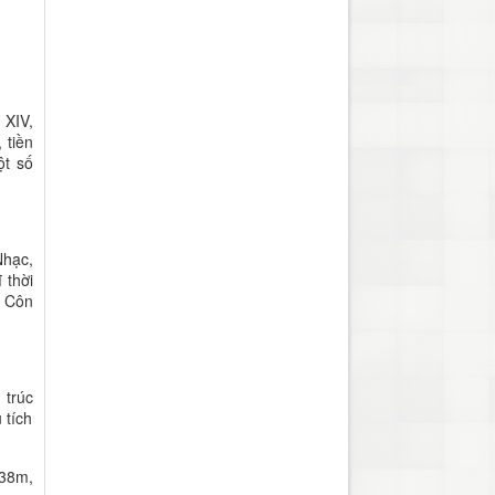
 XIV,
 tiền
ột số
Nhạc,
 thời
i Côn
 trúc
 tích
238m,