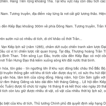
hiến. Hang Tiền rộng khoảng 1ha. Tại khu vực này còn dấu tích cá
am. Tương truyền, địa điểm này từng là nơi cất giữ lương thảo. Hiện
ách đền Kiếp Bạc khoảng 300m về phía Đông Nam. Tương truyền, Trần
n sườn núi có nhiều di tích, di chỉ khảo cổ thời Trần...
ận Vạn Kiếp lịch sử (năm 1285), chấm dứt cuộc chiến tranh xâm lược Đại
u có vị trí chiến lược rất quan trọng. Tại đây, Thượng hoàng Trần 
ị Bình Than. Trên sông Lục Đầu, trước cửa đền Kiếp Bạc có một cồ
à nơi Trần Hưng Đạo thả kiếm xuống sông khi đất nước thái bình.
n hóa, tôn giáo - tín ngưỡng lớn ở khu vực đông bắc châu thổ Bắc Bộ.
hội truyền thống gắn với khu di tích vẫn được duy trì, có sức thu hút đặt 
ống văn hóa, tâm linh của cộng đồng. Hàng năm, hội Côn Sơn (gắn với
 rằm tháng Giêng và kéo dài đến hết tháng Giêng... Lễ hội đền Kiế
c Tuấn) được tổ chức từ ngày 16 tháng 8 và kết thúc vào ngày 20 th
 tích còn lưu giữ được nhiều di vật, cổ vật của nhiều thời kỳ lịch sử, c
đặc biệt của khu di tích, Thủ tướng Chính phủ đã quyết định xếp hạng Di