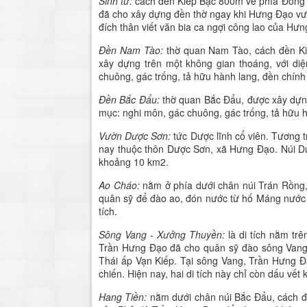
Sinh từ
:
cách đền Kiếp Bạc 800m về phía Đông 
đã cho xây dựng đền thờ ngay khi Hưng Đạo vư
đích thân viết văn bia ca ngợi công lao của Hưn
Đền Nam Tào
:
thờ quan Nam Tào, cách đền Ki
xây dựng trên một không gian thoáng, với diệ
chuông, gác trống, tả hữu hành lang, đền chín
Đền Bắc Đẩu
:
thờ quan Bắc Đẩu, được xây dựn
mục: nghi môn, gác chuông, gác trống, tả hữu 
Vườn Dược
S
ơn
:
tức Dược lĩnh cổ viên. Tương 
nay thuộc thôn Dược Sơn, xã Hưng Đạo. Núi D
khoảng 10 km2.
Ao Cháo
:
nằm ở phía dưới chân núi Trán Rồng,
quân sỹ để đào ao, đón nước từ hố Máng nước đ
tích.
Sông Vang
-
Xưởng
T
huyền
:
là di tích nằm t
Trần Hưng Đạo đã cho quân sỹ đào sông Vang 
Thái ấp Vạn Kiếp. Tại sông Vang, Trần Hưng 
chiến. Hiện nay, hai di tích này chỉ còn dấu vết
Hang Tiền
:
nằm dưới chân núi Bắc Đẩu, cách đ